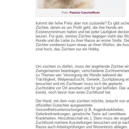
Foto:
Patrizio Cuscito/flickr
kommt der hohe Preis aber nun zustande? Es gibt siche
Züchter, denen es um Profit geht, die ihre Hunde am
Existenzminimum halten und bei jeder Läufigkeit decke
lassen. Für gute, seriöse Züchter dagegen steht das Woh
Hunde und die Liebe zu ihrer Rasse an erster Stelle. Di
Züchter verdienen kaum etwas an ihren Würfen, die Au
sind hoch, das Züchten nur ein Hobby.
Um züchten zu dürfen, muss der angehende Züchter ei
Zwingernamen beantragen, verschiedene Zuchtseminare
zu Themen wie: Versorgung der Hündin während der
Trächtigkeit, Welpenaufzucht, Genetik, Zuchtplanung et
besuchen und ein Zuchtwart muss sich die geplante
Zuchtstätte vor Ort ansehen und für gut befinden. Das a
kostet, noch bevor man einen Zuchthund hat.
Der Hund, mit dem man züchten möchte, braucht von 
offiziellen Gutachter ausgewertete
Gesundheitsuntersuchungen (z.B. Augenkrankheiten,
Gelenkerkrankungen, genetische Tests auf vererbbare
Krankheiten, Herzultraschall etc.). Dann muss der ang
Zuchthund mehrere Ausstellungen besuchen und je nac
Rasse auch Arbeitsprüfungen und Wesentests ablegen.