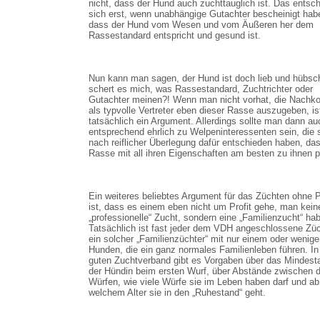
nicht, dass der Hund auch zuchttauglich ist. Das entsch
sich erst, wenn unabhängige Gutachter bescheinigt hab
dass der Hund vom Wesen und vom Äußeren her dem
Rassestandard entspricht und gesund ist.
Nun kann man sagen, der Hund ist doch lieb und hübsc
schert es mich, was Rassestandard, Zuchtrichter oder
Gutachter meinen?! Wenn man nicht vorhat, die Nach
als typvolle Vertreter eben dieser Rasse auszugeben, is
tatsächlich ein Argument. Allerdings sollte man dann au
entsprechend ehrlich zu Welpeninteressenten sein, die 
nach reiflicher Überlegung dafür entschieden haben, das
Rasse mit all ihren Eigenschaften am besten zu ihnen p
Ein weiteres beliebtes Argument für das Züchten ohne 
ist, dass es einem eben nicht um Profit gehe, man kein
„professionelle“ Zucht, sondern eine „Familienzucht“ ha
Tatsächlich ist fast jeder dem VDH angeschlossene Züc
ein solcher „Familienzüchter“ mit nur einem oder wenig
Hunden, die ein ganz normales Familienleben führen. I
guten Zuchtverband gibt es Vorgaben über das Mindesta
der Hündin beim ersten Wurf, über Abstände zwischen 
Würfen, wie viele Würfe sie im Leben haben darf und ab
welchem Alter sie in den „Ruhestand“ geht.