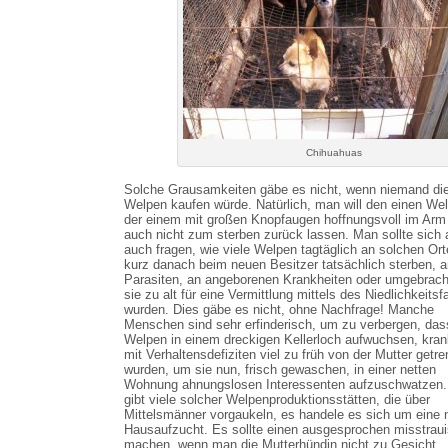
Chihuahuas
Solche Grausamkeiten gäbe es nicht, wenn niemand di
Welpen kaufen würde. Natürlich, man will den einen We
der einem mit großen Knopfaugen hoffnungsvoll im Arm l
auch nicht zum sterben zurück lassen. Man sollte sich 
auch fragen, wie viele Welpen tagtäglich an solchen Ort
kurz danach beim neuen Besitzer tatsächlich sterben, a
Parasiten, an angeborenen Krankheiten oder umgebracht
sie zu alt für eine Vermittlung mittels des Niedlichkeitsf
wurden. Dies gäbe es nicht, ohne Nachfrage! Manche
Menschen sind sehr erfinderisch, um zu verbergen, das
Welpen in einem dreckigen Kellerloch aufwuchsen, kra
mit Verhaltensdefiziten viel zu früh von der Mutter getre
wurden, um sie nun, frisch gewaschen, in einer netten
Wohnung ahnungslosen Interessenten aufzuschwatzen.
gibt viele solcher Welpenproduktionsstätten, die über
Mittelsmänner vorgaukeln, es handele es sich um eine 
Hausaufzucht. Es sollte einen ausgesprochen misstrau
machen, wenn man die Mutterhündin nicht zu Gesicht