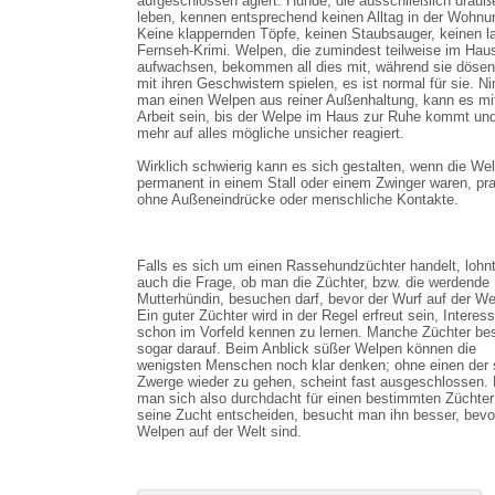
aufgeschlossen agiert. Hunde, die ausschließlich drauß
leben, kennen entsprechend keinen Alltag in der Wohnu
Keine klappernden Töpfe, keinen Staubsauger, keinen l
Fernseh-Krimi. Welpen, die zumindest teilweise im Hau
aufwachsen, bekommen all dies mit, während sie dösen
mit ihren Geschwistern spielen, es ist normal für sie. N
man einen Welpen aus reiner Außenhaltung, kann es mi
Arbeit sein, bis der Welpe im Haus zur Ruhe kommt und
mehr auf alles mögliche unsicher reagiert.
Wirklich schwierig kann es sich gestalten, wenn die We
permanent in einem Stall oder einem Zwinger waren, pra
ohne Außeneindrücke oder menschliche Kontakte.
Falls es sich um einen Rassehundzüchter handelt, lohnt
auch die Frage, ob man die Züchter, bzw. die werdende
Mutterhündin, besuchen darf, bevor der Wurf auf der Wel
Ein guter Züchter wird in der Regel erfreut sein, Interes
schon im Vorfeld kennen zu lernen. Manche Züchter be
sogar darauf. Beim Anblick süßer Welpen können die
wenigsten Menschen noch klar denken; ohne einen der
Zwerge wieder zu gehen, scheint fast ausgeschlossen.
man sich also durchdacht für einen bestimmten Züchter
seine Zucht entscheiden, besucht man ihn besser, bevo
Welpen auf der Welt sind.