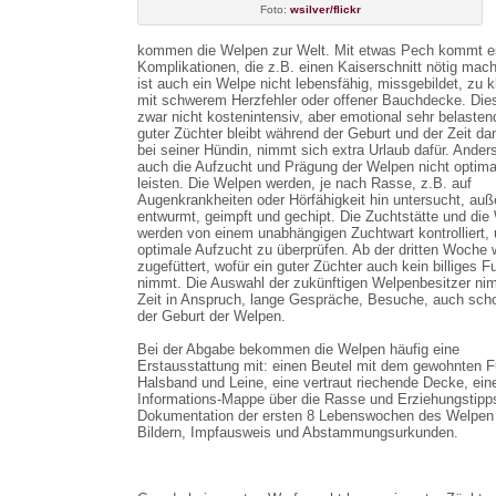
Foto:
wsilver/flickr
kommen die Welpen zur Welt. Mit etwas Pech kommt e
Komplikationen, die z.B. einen Kaiserschnitt nötig mach
ist auch ein Welpe nicht lebensfähig, missgebildet, zu k
mit schwerem Herzfehler oder offener Bauchdecke. Dies
zwar nicht kostenintensiv, aber emotional sehr belasten
guter Züchter bleibt während der Geburt und der Zeit d
bei seiner Hündin, nimmt sich extra Urlaub dafür. Ander
auch die Aufzucht und Prägung der Welpen nicht optima
leisten. Die Welpen werden, je nach Rasse, z.B. auf
Augenkrankheiten oder Hörfähigkeit hin untersucht, au
entwurmt, geimpft und gechipt. Die Zuchtstätte und die
werden von einem unabhängigen Zuchtwart kontrolliert,
optimale Aufzucht zu überprüfen. Ab der dritten Woche 
zugefüttert, wofür ein guter Züchter auch kein billiges Fu
nimmt. Die Auswahl der zukünftigen Welpenbesitzer nim
Zeit in Anspruch, lange Gespräche, Besuche, auch sch
der Geburt der Welpen.
Bei der Abgabe bekommen die Welpen häufig eine
Erstausstattung mit: einen Beutel mit dem gewohnten Fu
Halsband und Leine, eine vertraut riechende Decke, ein
Informations-Mappe über die Rasse und Erziehungstipps
Dokumentation der ersten 8 Lebenswochen des Welpen
Bildern, Impfausweis und Abstammungsurkunden.