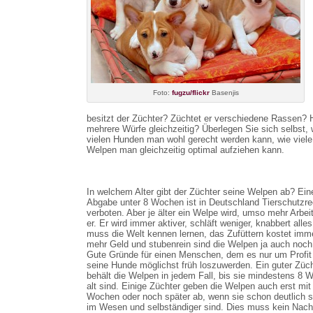
Foto:
fugzu/flickr
Basenjis
besitzt der Züchter? Züchtet er verschiedene Rassen? H
mehrere Würfe gleichzeitig? Überlegen Sie sich selbst, 
vielen Hunden man wohl gerecht werden kann, wie viele
Welpen man gleichzeitig optimal aufziehen kann.
In welchem Alter gibt der Züchter seine Welpen ab? Ein
Abgabe unter 8 Wochen ist in Deutschland Tierschutzre
verboten. Aber je älter ein Welpe wird, umso mehr Arbei
er. Er wird immer aktiver, schläft weniger, knabbert alles
muss die Welt kennen lernen, das Zufüttern kostet imm
mehr Geld und stubenrein sind die Welpen ja auch noch 
Gute Gründe für einen Menschen, dem es nur um Profit
seine Hunde möglichst früh loszuwerden. Ein guter Züch
behält die Welpen in jedem Fall, bis sie mindestens 8 
alt sind. Einige Züchter geben die Welpen auch erst mit
Wochen oder noch später ab, wenn sie schon deutlich st
im Wesen und selbständiger sind. Dies muss kein Nacht