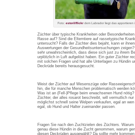
Foto:
estoril/flickr
dem Labrador liegt das apportieren i
Züchter über typische Krankheiten oder Besonderheiten
Rasse auf? Sind die Elterntiere auf rassetypische Kran
untersucht? Falls der Züchter dies bejaht, kann er ihnen
Auswertungen der Gesundheitsuntersuchungen zeigen? 
sehr unwahrscheinlich, dass diese sich just zu ihrem B
urplötzlich in Luft aufgelöst haben. Ein guter Züchter re
mit solchen Fragen und hat alle Unterlagen zu Hündin u
Deckrüde bereits herausgesucht.
Weist der Züchter auf Wesenszüge oder Rasseeigensch
hin, die für manche Menschen problematisch werden k
Was ist an (Fell-)Pflege beim erwachsenen Hund nötig?
Züchter, der alles rosarot beschreibt, will vermutlich nur
möglichst schnell seine Welpen verkaufen, egal an wen
egal, ob Hund und Halter zueinander passen.
Fragen Sie nach den Zuchtzielen des Züchters. Warum 
genau diese Hündin in die Zucht genommen, warum ge
diesen Deckrüden ausgewählt? Da sollte mehr kommen 