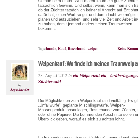
Gerade beim ersten Wurf macht kaum ein guter Züchter
tatsächlich Gewinn. Und selbst wenn, kann man sich fr
ob der Züchter tatsächlich keinerlei Anrecht auf Entloh
dafür hat, einen Wurf so gut und durchdacht wie möglic
planen und aufzuziehen, und sehr viel Zeit und Arbeit in
zu haben, damit jemand anders seinen Traumwelpen
bekommt.
Tags:
hunde
,
Kauf
,
Rassehund
,
welpen
Keine Komme
Welpenkauf: Wo finde ich meinen Traumwelpe
28. August 2012
in
ein Welpe zieht ein
,
Vorüberlegunge
Züchterwahl
by
Segschneider
Die Möglichkeiten zum Welpenkauf sind vielfältig. Es gi
„Unfallwürfe“, geplante Mischlingswürfe, Welpen-
Massenproduktionsanlagen, Rassehunde vom Züchter, 
oder ohne Papiere. Die kommenden Abschnitte sollen e
Überblick geben, worauf es sich zu achten lohnt.
Im Folgenden rede ich von „Züchtern“, meine damit aber