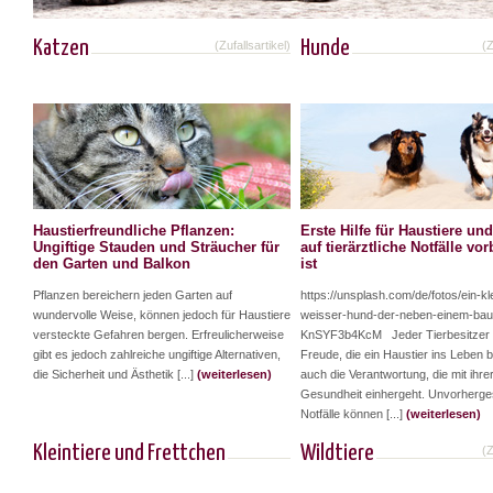
Katzen
Hunde
(Zufallsartikel)
(Z
Haustierfreundliche Pflanzen:
Erste Hilfe für Haustiere un
Ungiftige Stauden und Sträucher für
auf tierärztliche Notfälle vor
den Garten und Balkon
ist
Pflanzen bereichern jeden Garten auf
https://unsplash.com/de/fotos/ein-kl
wundervolle Weise, können jedoch für Haustiere
weisser-hund-der-neben-einem-bau
versteckte Gefahren bergen. Erfreulicherweise
KnSYF3b4KcM Jeder Tierbesitzer 
gibt es jedoch zahlreiche ungiftige Alternativen,
Freude, die ein Haustier ins Leben b
die Sicherheit und Ästhetik [...]
(weiterlesen)
auch die Verantwortung, die mit ihre
Gesundheit einhergeht. Unvorherg
Notfälle können [...]
(weiterlesen)
Kleintiere und Frettchen
Wildtiere
(Z