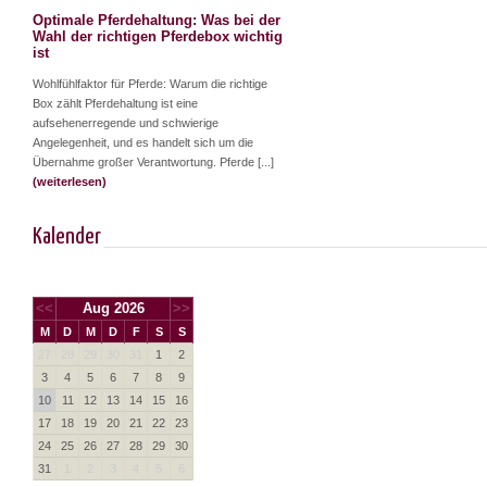
Optimale Pferdehaltung: Was bei der
Wahl der richtigen Pferdebox wichtig
ist
Wohlfühlfaktor für Pferde: Warum die richtige
Box zählt Pferdehaltung ist eine
aufsehenerregende und schwierige
Angelegenheit, und es handelt sich um die
Übernahme großer Verantwortung. Pferde [...]
(weiterlesen)
Kalender
<<
Aug 2026
>>
M
D
M
D
F
S
S
27
28
29
30
31
1
2
3
4
5
6
7
8
9
10
11
12
13
14
15
16
17
18
19
20
21
22
23
24
25
26
27
28
29
30
31
1
2
3
4
5
6