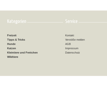
Kategorien
Service
Freizeit
Kontakt
Tipps & Tricks
Verstöße melden
Hunde
AGB
Katzen
Impressum
Kleintiere und Frettchen
Datenschutz
Wildtiere