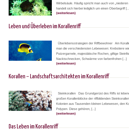
Wirbelsäule. Häufig spricht man auch von „niederen 
handelt sich hierbei lediglich um einen Oberbegriff [...
(weiterlesen)
Leben und Überleben im Korallenriff
Überlebensstrategien der Riffbewohner Am Korallenr
man die verschiedensten Lebewesen: Krebstiere wie
Putzergarnele, majestätische Rochen, giftige Steinfi
Nacktschnecken, Schwärme von farbenfrohen [...]
(weiterlesen)
Korallen – Landschaftsarchitekten im Korallenriff
Steinkorallen Das Grundgerüst des Riffs ist lebend
großen Korallenblöcke der riffbildenden Steinkoralle
Kolonien aus Tausenden kleinen Lebewesen, den Ko
Polypen. Diese gehören, [...]
(weiterlesen)
Das Leben im Korallenriff