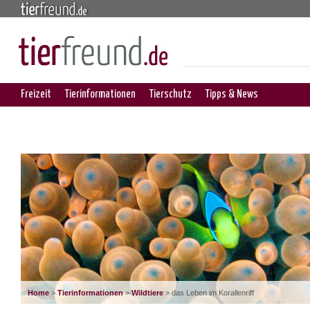
Freizeit
Tierinformationen
Tierschutz
Tipps & News
Home
>
Tierinformationen
>
Wildtiere
> das Leben im Korallenriff