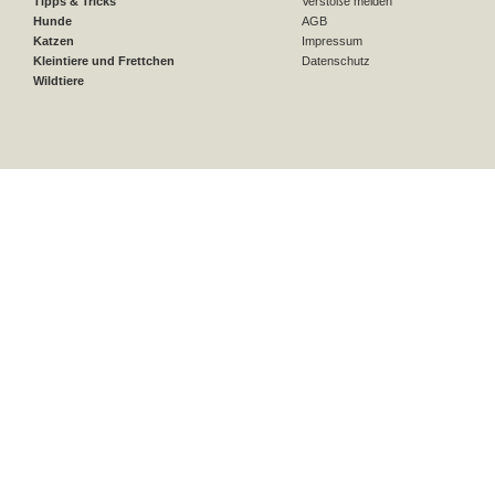
Tipps & Tricks
Verstöße melden
Hunde
AGB
Katzen
Impressum
Kleintiere und Frettchen
Datenschutz
Wildtiere