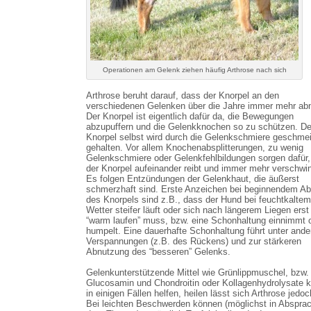
Operationen am Gelenk ziehen häufig Arthrose nach sich
Arthrose beruht darauf, dass der Knorpel an den
verschiedenen Gelenken über die Jahre immer mehr abn
Der Knorpel ist eigentlich dafür da, die Bewegungen
abzupuffern und die Gelenkknochen so zu schützen. De
Knorpel selbst wird durch die Gelenkschmiere geschmei
gehalten. Vor allem Knochenabsplitterungen, zu wenig
Gelenkschmiere oder Gelenkfehlbildungen sorgen dafür
der Knorpel aufeinander reibt und immer mehr verschwin
Es folgen Entzündungen der Gelenkhaut, die äußerst
schmerzhaft sind. Erste Anzeichen bei beginnendem Ab
des Knorpels sind z.B., dass der Hund bei feuchtkaltem
Wetter steifer läuft oder sich nach längerem Liegen erst
“warm laufen” muss, bzw. eine Schonhaltung einnimmt 
humpelt. Eine dauerhafte Schonhaltung führt unter and
Verspannungen (z.B. des Rückens) und zur stärkeren
Abnutzung des “besseren” Gelenks.
Gelenkunterstützende Mittel wie Grünlippmuschel, bzw.
Glucosamin und Chondroitin oder Kollagenhydrolysate 
in einigen Fällen helfen, heilen lässt sich Arthrose jedoc
Bei leichten Beschwerden können (möglichst in Abspra