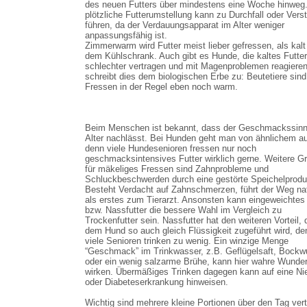
des neuen Futters über mindestens eine Woche hinweg.
plötzliche Futterumstellung kann zu Durchfall oder Vers
führen, da der Verdauungsapparat im Alter weniger
anpassungsfähig ist.
Zimmerwarm wird Futter meist lieber gefressen, als kalt
dem Kühlschrank. Auch gibt es Hunde, die kaltes Futter
schlechter vertragen und mit Magenproblemen reagiere
schreibt dies dem biologischen Erbe zu: Beutetiere sin
Fressen in der Regel eben noch warm.
Beim Menschen ist bekannt, dass der Geschmackssinn
Alter nachlässt. Bei Hunden geht man von ähnlichem a
denn viele Hundesenioren fressen nur noch
geschmacksintensives Futter wirklich gerne. Weitere G
für mäkeliges Fressen sind Zahnprobleme und
Schluckbeschwerden durch eine gestörte Speichelprodu
Besteht Verdacht auf Zahnschmerzen, führt der Weg nat
als erstes zum Tierarzt. Ansonsten kann eingeweichtes 
bzw. Nassfutter die bessere Wahl im Vergleich zu
Trockenfutter sein. Nassfutter hat den weiteren Vorteil,
dem Hund so auch gleich Flüssigkeit zugeführt wird, de
viele Senioren trinken zu wenig. Ein winzige Menge
“Geschmack” im Trinkwasser, z.B. Geflügelsaft, Bockw
oder ein wenig salzarme Brühe, kann hier wahre Wunde
wirken. Übermäßiges Trinken dagegen kann auf eine Ni
oder Diabeteserkrankung hinweisen.
Wichtig sind mehrere kleine Portionen über den Tag verte