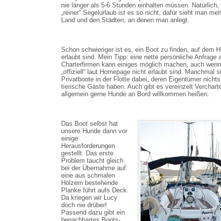
nie länger als 5-6 Stunden einhalten müssen. Natürlich, 
„reiner“ Segelurlaub ist es so nicht, dafür sieht man me
Land und den Städten, an denen man anlegt.
Schon schwieriger ist es, ein Boot zu finden, auf dem 
erlaubt sind. Mein Tipp: eine nette persönliche Anfrage 
Charterfirmen kann einiges möglich machen, auch wen
„offiziell“ laut Homepage nicht erlaubt sind. Manchmal s
Privatboote in der Flotte dabei, deren Eigentümer nicht
tierische Gäste haben. Auch gibt es vereinzelt Vercharte
allgemein gerne Hunde an Bord willkommen heißen.
Das Boot selbst hat
unsere Hunde dann vor
einige
Herausforderungen
gestellt. Das erste
Problem taucht gleich
bei der Übernahme auf:
eine aus schmalen
Hölzern bestehende
Planke führt aufs Deck.
Da kriegen wir Lucy
doch nie drüber!
Passend dazu gibt ein
benachbartes Boots-