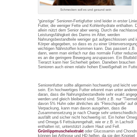
Schmecken soll es und gesund sein
“günstige” Senioren-Fertigfutter sind leider in erster Linie 
Futter, die weniger Fette und Kohlenhydrate enthalten. 
allein nützt dem Senior aber wenig. Durch die nachlass
Leistungsfähigkeit des Darms im Alter, werden
Nahrungsbestandteile weniger gut aufgeschlossen und i
Körper abgegeben, so dass es zu einer Unterversorgung
wichtigen Nährstoffen kommen kann. Das passiert z.B.
dann, wenn man einfach nur das normale Futter reduzie
es an die geringere Bewegung anzupassen. Ein Blutbild
Tierarzt kann hier Sicherheit geben. Daneben brauchen
Senioren auch einen relativ hohen Eiweißgehalt im Futte
Seniorenfutter sollte allgemein hochwertig und leicht ve
sein. Ein hochwertiges Futter erkennt man unter ander
daran, dass die Nahrungsbestandteile sehr exakt ange
werden und gleich bleibend sind. Steht z.B. nur “Tiermeh
davon 5% Huhn oder ähnliches als “Fleischquelle” auf d
Verpackung, kann man davon ausgehen, dass die
Zusammensetzung je nach Charge sehr unterschiedlich
ausfällt und sicher nicht hochwertig ist. Ein hoher Ome
und Omega 6 Fettsäurengehalt, wie er z.B. in Lachsöl
enthalten ist, unterstützt zudem Haut und Fell.
Grünlippmuschelextrakt
oder Glucosamin und Chondro
können bei Arthrose und HD helfen, da sie den Knorpel