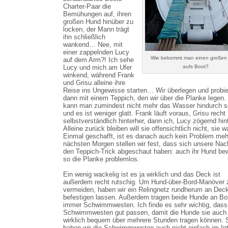
Charter-Paar die
Bemühungen auf, ihren
großen Hund hinüber zu
locken, der Mann trägt
ihn schließlich
wankend… Nee, mit
einer zappelnden Lucy
Wie bekommt man einen großen
auf dem Arm?! Ich sehe
Lucy und mich am Ufer
aufs Boot?
winkend, während Frank
und Grisu alleine ihre
Reise ins Ungewisse starten… Wir überlegen und probi
dann mit einem Teppich, den wir über die Planke legen.
kann man zumindest nicht mehr das Wasser hindurch 
und es ist weniger glatt. Frank läuft voraus, Grisu recht
selbstverständlich hinterher, dann ich, Lucy zögernd hint
Alleine zurück bleiben will sie offensichtlich nicht, sie w
Einmal geschafft, ist es danach auch kein Problem me
nächsten Morgen stellen wir fest, dass sich unsere Nac
den Teppich-Trick abgeschaut haben: auch ihr Hund bew
so die Planke problemlos.
Ein wenig wackelig ist es ja wirklich und das Deck ist
außerdem recht rutschig. Um Hund-über-Bord-Manöver 
vermeiden, haben wir ein Relingnetz rundherum an Dec
befestigen lassen. Außerdem tragen beide Hunde an Bo
immer Schwimmwesten. Ich finde es sehr wichtig, dass
Schwimmwesten gut passen, damit die Hunde sie auch
wirklich bequem über mehrere Stunden tragen können. 
haben wir die Schwimmwesten auch nicht einfach im Int