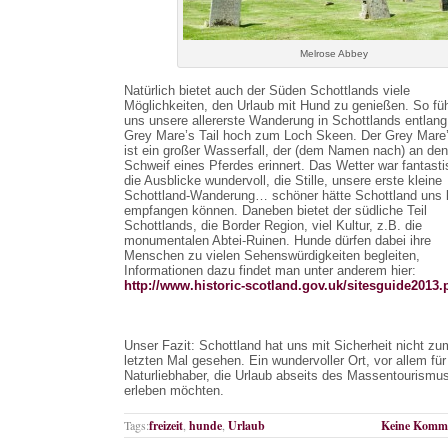
Melrose Abbey
Natürlich bietet auch der Süden Schottlands viele
Möglichkeiten, den Urlaub mit Hund zu genießen. So füh
uns unsere allererste Wanderung in Schottlands entlang
Grey Mare’s Tail hoch zum Loch Skeen. Der Grey Mare’
ist ein großer Wasserfall, der (dem Namen nach) an den
Schweif eines Pferdes erinnert. Das Wetter war fantasti
die Ausblicke wundervoll, die Stille, unsere erste kleine
Schottland-Wanderung… schöner hätte Schottland uns
empfangen können. Daneben bietet der südliche Teil
Schottlands, die Border Region, viel Kultur, z.B. die
monumentalen Abtei-Ruinen. Hunde dürfen dabei ihre
Menschen zu vielen Sehenswürdigkeiten begleiten,
Informationen dazu findet man unter anderem hier:
http://www.historic-scotland.gov.uk/sitesguide2013.
Unser Fazit: Schottland hat uns mit Sicherheit nicht zu
letzten Mal gesehen. Ein wundervoller Ort, vor allem für
Naturliebhaber, die Urlaub abseits des Massentourismu
erleben möchten.
Tags:
freizeit
,
hunde
,
Urlaub
Keine Komme