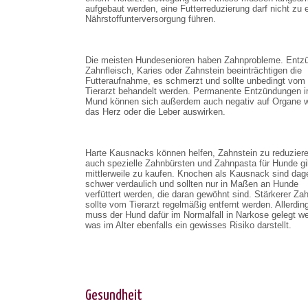
aufgebaut werden, eine Futterreduzierung darf nicht zu e
Nährstoffunterversorgung führen.
Die meisten Hundesenioren haben Zahnprobleme. Entz
Zahnfleisch, Karies oder Zahnstein beeinträchtigen die
Futteraufnahme, es schmerzt und sollte unbedingt vom
Tierarzt behandelt werden. Permanente Entzündungen 
Mund können sich außerdem auch negativ auf Organe w
das Herz oder die Leber auswirken.
Harte Kausnacks können helfen, Zahnstein zu reduzier
auch spezielle Zahnbürsten und Zahnpasta für Hunde gi
mittlerweile zu kaufen. Knochen als Kausnack sind da
schwer verdaulich und sollten nur in Maßen an Hunde
verfüttert werden, die daran gewöhnt sind. Stärkerer Za
sollte vom Tierarzt regelmäßig entfernt werden. Allerdin
muss der Hund dafür im Normalfall in Narkose gelegt w
was im Alter ebenfalls ein gewisses Risiko darstellt.
Gesundheit