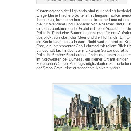
Schafe trifft man freilaufend fast überall in Schottland
Küstenregionen der Highlands sind nur spärlich besiedel
Einige kleine Fischerorte, teils mit langsam aufkeimend
Tourismus, kann man hier finden. In erster Linie ist dies
Ziel für Wanderer und Liebhaber von einsamer Natur. Ei
einfach zu erklimmender Gipfel mit toller Aussicht ist d
Pollaidh. Rund eine Stunde braucht man für den Aufstie
überblickt von oben das Meer und die Highlands. Ein Or
die Seele baumeln zu lassen. Nicht weit entfernt ist Kn
Crag, ein interessanter Geo-Lehrpfad mit tollem Blick üb
Landschaft bis hinüber zur markanten Spitze des Stac
Pollaidh. Schöne Sandstrände findet man unter andere
im Nordwesten bei Durness, ein kleiner Ort mit einigen
Ferienunterkünften, Ausflugsmöglichkeiten zu Tierkolon
der Smoo Cave, eine ausgedehnte Kalksteinhöhle.