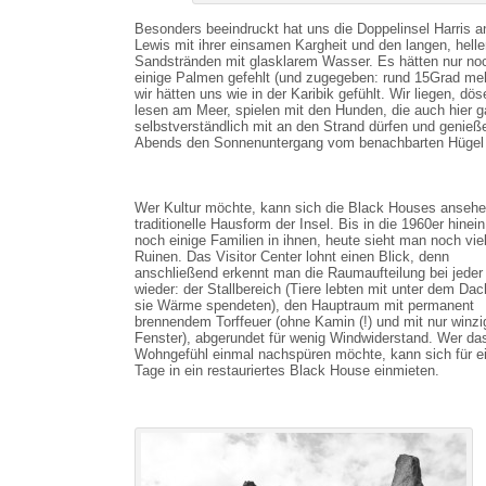
Besonders beeindruckt hat uns die Doppelinsel Harris a
Lewis mit ihrer einsamen Kargheit und den langen, hell
Sandstränden mit glasklarem Wasser. Es hätten nur no
einige Palmen gefehlt (und zugegeben: rund 15Grad me
wir hätten uns wie in der Karibik gefühlt. Wir liegen, dös
lesen am Meer, spielen mit den Hunden, die auch hier 
selbstverständlich mit an den Strand dürfen und genieß
Abends den Sonnenuntergang vom benachbarten Hügel
Wer Kultur möchte, kann sich die Black Houses ansehe
traditionelle Hausform der Insel. Bis in die 1960er hinein
noch einige Familien in ihnen, heute sieht man noch vie
Ruinen. Das Visitor Center lohnt einen Blick, denn
anschließend erkennt man die Raumaufteilung bei jeder
wieder: der Stallbereich (Tiere lebten mit unter dem Dac
sie Wärme spendeten), den Hauptraum mit permanent
brennendem Torffeuer (ohne Kamin (!) und mit nur winz
Fenster), abgerundet für wenig Windwiderstand. Wer da
Wohngefühl einmal nachspüren möchte, kann sich für e
Tage in ein restauriertes Black House einmieten.