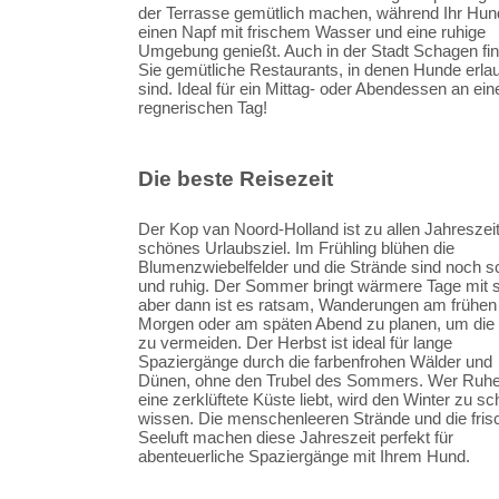
der Terrasse gemütlich machen, während Ihr Hun
einen Napf mit frischem Wasser und eine ruhige
Umgebung genießt. Auch in der Stadt Schagen fi
Sie gemütliche Restaurants, in denen Hunde erla
sind. Ideal für ein Mittag- oder Abendessen an ei
regnerischen Tag!
Die beste Reisezeit
Der Kop van Noord-Holland ist zu allen Jahreszei
schönes Urlaubsziel. Im Frühling blühen die
Blumenzwiebelfelder und die Strände sind noch 
und ruhig. Der Sommer bringt wärmere Tage mit s
aber dann ist es ratsam, Wanderungen am frühen
Morgen oder am späten Abend zu planen, um die 
zu vermeiden. Der Herbst ist ideal für lange
Spaziergänge durch die farbenfrohen Wälder und
Dünen, ohne den Trubel des Sommers. Wer Ruh
eine zerklüftete Küste liebt, wird den Winter zu s
wissen. Die menschenleeren Strände und die fris
Seeluft machen diese Jahreszeit perfekt für
abenteuerliche Spaziergänge mit Ihrem Hund.