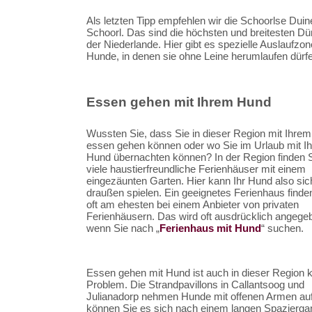
Als letzten Tipp empfehlen wir die Schoorlse Duin
Schoorl. Das sind die höchsten und breitesten D
der Niederlande. Hier gibt es spezielle Auslaufzon
Hunde, in denen sie ohne Leine herumlaufen dürf
Essen gehen mit Ihrem Hund
Wussten Sie, dass Sie in dieser Region mit Ihre
essen gehen können oder wo Sie im Urlaub mit I
Hund übernachten können? In der Region finden 
viele haustierfreundliche Ferienhäuser mit einem
eingezäunten Garten. Hier kann Ihr Hund also sic
draußen spielen. Ein geeignetes Ferienhaus finde
oft am ehesten bei einem Anbieter von privaten
Ferienhäusern. Das wird oft ausdrücklich angege
wenn Sie nach „
Ferienhaus mit Hund
“ suchen.
Essen gehen mit Hund ist auch in dieser Region k
Problem. Die Strandpavillons in Callantsoog und
Julianadorp nehmen Hunde mit offenen Armen auf
können Sie es sich nach einem langen Spazierga