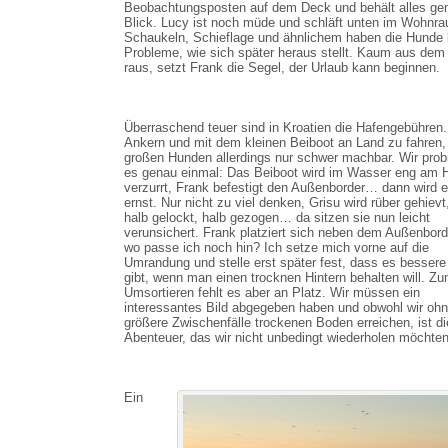
Beobachtungsposten auf dem Deck und behält alles ge
Blick. Lucy ist noch müde und schläft unten im Wohnra
Schaukeln, Schieflage und ähnlichem haben die Hunde 
Probleme, wie sich später heraus stellt. Kaum aus dem
raus, setzt Frank die Segel, der Urlaub kann beginnen.
Überraschend teuer sind in Kroatien die Hafengebühren.
Ankern und mit dem kleinen Beiboot an Land zu fahren, 
großen Hunden allerdings nur schwer machbar. Wir prob
es genau einmal: Das Beiboot wird im Wasser eng am 
verzurrt, Frank befestigt den Außenborder… dann wird 
ernst. Nur nicht zu viel denken, Grisu wird rüber gehievt
halb gelockt, halb gezogen… da sitzen sie nun leicht
verunsichert. Frank platziert sich neben dem Außenbord
wo passe ich noch hin? Ich setze mich vorne auf die
Umrandung und stelle erst später fest, dass es bessere
gibt, wenn man einen trocknen Hintern behalten will. Z
Umsortieren fehlt es aber an Platz. Wir müssen ein
interessantes Bild abgegeben haben und obwohl wir oh
größere Zwischenfälle trockenen Boden erreichen, ist di
Abenteuer, das wir nicht unbedingt wiederholen möchten
Ein