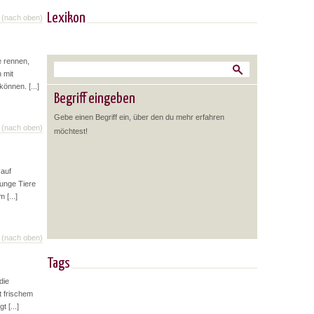
Lexikon
(nach oben)
e rennen,
 mit
önnen. [...]
Begriff eingeben
Gebe einen Begriff ein, über den du mehr erfahren
(nach oben)
möchtest!
 auf
junge Tiere
 [...]
(nach oben)
Tags
die
t frischem
 [...]