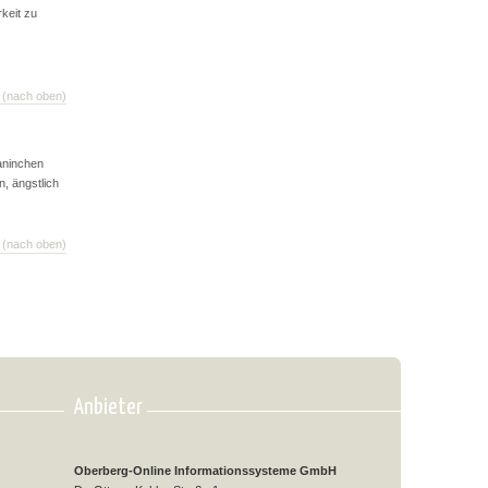
keit zu
(nach oben)
aninchen
, ängstlich
(nach oben)
Anbieter
Oberberg-Online Informationssysteme GmbH