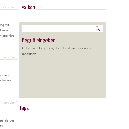
Lexikon
(nach oben)
ng mit
kleine
Kommandos
Begriff eingeben
Gebe einen Begriff ein, über den du mehr erfahren
möchtest!
(nach oben)
er mal
inbauen.
(nach oben)
Tags
e, als der
ch-