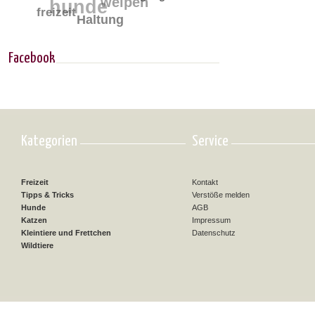
hunde
welpen
freizeit
Haltung
Facebook
Kategorien
Service
Freizeit
Kontakt
Tipps & Tricks
Verstöße melden
Hunde
AGB
Katzen
Impressum
Kleintiere und Frettchen
Datenschutz
Wildtiere