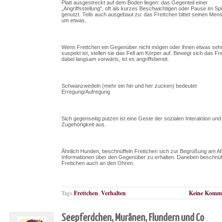
Platt ausgestreckt auf dem Boden liegen: das Gegenteil einer
„Angriffsstellung“, oft als kurzes Beschwichtigen oder Pause im Spi
genutzt. Teils auch ausgebaut zu: das Frettchen bittet seinen Me
um etwas.
Wenn Frettchen ein Gegenüber nicht mögen oder ihnen etwas seh
suspekt ist, stellen sie das Fell am Körper auf. Bewegt sich das Fr
dabei langsam vorwärts, ist es angriffsbereit.
Schwanzwedeln (mehr ein hin und her zucken) bedeutet
Erregung/Aufregung
Sich gegenseitig putzen ist eine Geste der sozialen Interaktion und
Zugehörigkeit aus.
Ähnlich Hunden, beschnüffeln Frettchen sich zur Begrüßung am Af
Informationen über den Gegenüber zu erhalten. Daneben beschnüff
Frettchen auch an den Ohren.
Tags:
Frettchen
,
Verhalten
Keine Komme
Seepferdchen, Muränen, Flundern und Co