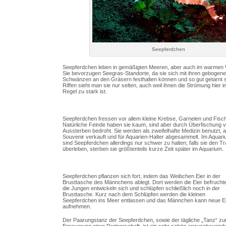
Seepferdchen
Seepferdchen leben in gemäßigten Meeren, aber auch im warmen
Sie bevorzugen Seegras-Standorte, da sie sich mit ihren gebogen
Schwänzen an den Gräsern festhalten können und so gut getarnt s
Riffen sieht man sie nur selten, auch weil ihnen die Strömung hier i
Regel zu stark ist.
Seepferdchen fressen vor allem kleine Krebse, Garnelen und Fisch
Natürliche Feinde haben sie kaum, sind aber durch Überfischung 
Aussterben bedroht. Sie werden als zweifelhafte Medizin benutzt, a
Souvenir verkauft und für Aquarien-Halter abgesammelt. Im Aquar
sind Seepferdchen allerdings nur schwer zu halten; falls sie den T
überleben, sterben sie größtenteils kurze Zeit später im Aquarium.
Seepferdchen pflanzen sich fort, indem das Weibchen Eier in der
Brusttasche des Männchens ablegt. Dort werden die Eier befrucht
die Jungen entwickeln sich und schlüpfen schließlich noch in der
Brusttasche. Kurz nach dem Schlüpfen werden die kleinen
Seepferdchen ins Meer entlassen und das Männchen kann neue E
aufnehmen.
Der Paarungstanz der Seepferdchen, sowie der tägliche „Tanz“ zu
Erneuerung einer Partnerschaft, ist ein sehr schön anzuschauende