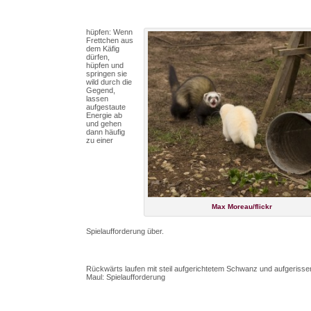
hüpfen: Wenn
Frettchen aus
dem Käfig
dürfen,
hüpfen und
springen sie
wild durch die
Gegend,
lassen
aufgestaute
Energie ab
und gehen
dann häufig
zu einer
Max Moreau/flickr
Spielaufforderung über.
Rückwärts laufen mit steil aufgerichtetem Schwanz und aufgeriss
Maul: Spielaufforderung