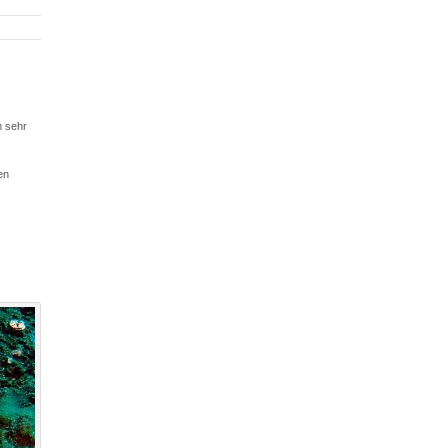
m sehr
en