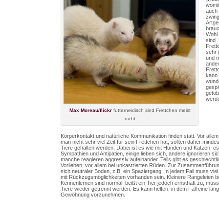
womit
auch 
zwin
Artg
brau
Wohl
sind
Frett
sehr 
und m
ande
Frett
kann
wund
gespi
getob
werd
Max Moreau/flickr
futterneidisch sind Frettchen meist
nicht
Körperkontakt und natürliche Kommunikation finden statt. Vor alle
man nicht sehr viel Zeit für sein Frettchen hat, sollten daher minde
Tiere gehalten werden. Dabei ist es wie mit Hunden und Katzen: es
Sympathien und Antipatien, einige lieben sich, andere ignorieren sic
manche reagieren aggressiv aufeinander. Teils gibt es geschlechtl
Vorlieben, vor allem bei unkastrierten Rüden. Zur Zusammenführun
sich neutraler Boden, z.B. ein Spaziergang. In jedem Fall muss viel
mit Rückzugsmöglichkeiten vorhanden sein. Kleinere Rangeleien b
Kennenlernen sind normal, beißt ein Tier jedoch ernsthaft zu, müss
Tiere wieder getrennt werden. Es kann helfen, in dem Fall eine la
Gewöhnung vorzunehmen.