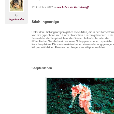
19. Oktober 2012
in
das Leben im Korallenriff
by
Segschneider
Stichlingsartige
Unter den Stichlingsartigen gibt es viele Arten, die in der Körperfor
von der typischen Fisch-Form abweichen. Hierzu gehören z.B. die
Seenadeln, die Seepferdchen, die Geisterpfeifenfische oder die
Flötenfische. Sie alle besitzen keine Schuppen, sondern spezielle
Knochenplatten. Die meisten Arten haben einen sehr lang gezogen
Körper, mit kleinen Flossen und langem vorstülpbarem Maul.
Seepferdchen