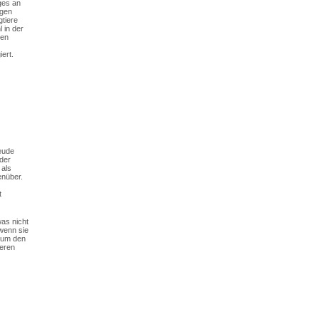
ges an
igen
gtiere
 in der
sen
ert.
reude
 der
 als
enüber.
t
as nicht
 wenn sie
, um den
eren