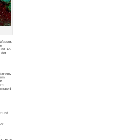
 Wasser.
en
ind. An
n der
larven.
vom
ls
ium
ransport
et und
ier
r
s Ritual.