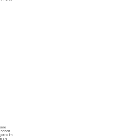
gerne
 können
gerne im
n sie