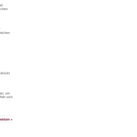
el
nschen
r
ettchen
 drückt
ter, um
eln sich
ntare »