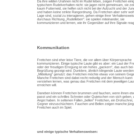
Da ihre wilden Urahnen nicht im Rudel leben, zeigen Frettchen eini
typischem Rudelverhalten nicht: sie jagen nicht gemeinsam, sie ze
kaum Futterneid, sie helfen sich nicht bei der Aufzucht und der Jun
und haben keine strikte Rangordnung. Da Frettchen aber sehr wohl
Lage sind, sozial zu interagieren, gehen einige ihrer Verhaltenswei
durchaus Richtung „Rudelleben“: sie spielen miteinander, sie
kommunizieren und lernen, wie ihr Gegenüber auf ihre Signale reagi
Kommunikation
Frettchen sind eher leise Tiere, die vor allem über Körpersprache
kommunizieren. Einige typische Laute gibt es aber: ein Laut der F
oder der freudigen Erregung ist ein hohes „gackern“, das auch bei
Begrüßung gezeigt wird. Dunklere, ähnlich klingende Laute werden
„Mitteilung“ genutzt: das Frettchen möchte etwas von seinem Geg
Manche Frettchen sind dabei recht redselig und der Mensch kann
verstehen lernen, was genau das Frettchen mit dem jeweiligen Lau
erreichen will.
Daneben können Frettchen brummen und fauchen, wenn ihnen etw
passt und ein schrilles Schreien oder Quietschen von sich geben,
Angst haben. In seltenen Fällen „bellen“ Frettchen, ein Drohschrei
Gegner einzuschüchtern. Fauchen und Bellen zeigen manche jüng
Frettchen auch im Spiel.
und einige typische Verhaltensweisen: