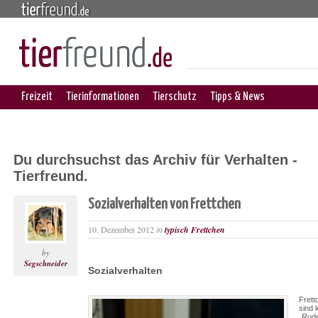
Freizeit
Tierinformationen
Tierschutz
Tipps & News
Du durchsuchst das Archiv für Verhalten -
Tierfreund.
Sozialverhalten von Frettchen
10. Dezember 2012
in
typisch Frettchen
by
Segschneider
Sozialverhalten
Frett
sind 
„Rude