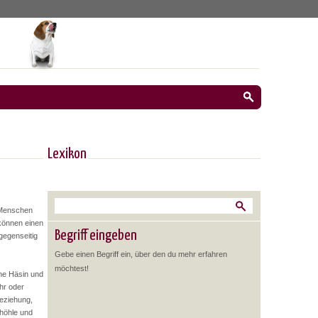
Lexikon
s Menschen
können einen
Begriff eingeben
gegenseitig
Gebe einen Begriff ein, über den du mehr erfahren
möchtest!
ine Häsin und
hr oder
eziehung,
nhöhle und