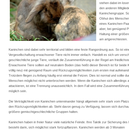
stehen dabei im lose
den anderen Mitgliede
Kaninchengruppe. So 
Obhut des Menschen 
eines Kaninchen-Paa
aber, bei genügend Pl
Haltung einer größe
am artgerechtesten.
Kaninchen sind dabei sehr territorial und bilden eine feste Rangordnung aus. So ist ein
Vergesellschaftung erwachsener Tiere nicht immer einfach. Handelt es sich um versc
geschlechtliche junge Tiere, verläuft die Zusammenführung in der Regel am friedlichst
Erwachsene Tiere sollten auf neutralem Boden (das heißt dieser Bereich ist für beide
völlig neu) mit genügend Raum und Rückzugsmöglichkeiten zum ersten mal aufeinande
Trotzdem fliegen zu Anfang häufig erst einmal die Fetzen. Dies ist normal und sollte d
Menschen möglichst nicht unterbrochen werden. Wenn die Kaninchen sich allerdings 
attackieren, ist eine Trennung unausweichlich. In dem Fall wird eine Zusammenführu
möglich sein.
Die Verträglichkeit von Kaninchen untereinander hängt allgemein sehr stark vom Plat
den Rückzugsmöglichkeiten ab. Steht davon genug zu Verfügung, lassen sich durcha
größere gemischtgeschlechtliche Gruppen halten.
Kaninchen haben in freier Natur viele natürliche Feinde. Ihre Taktik zur Sicherung de
besteht darin, sich möglichst stark fortzupflanzen. Kaninchen werden ab 3 Monaten