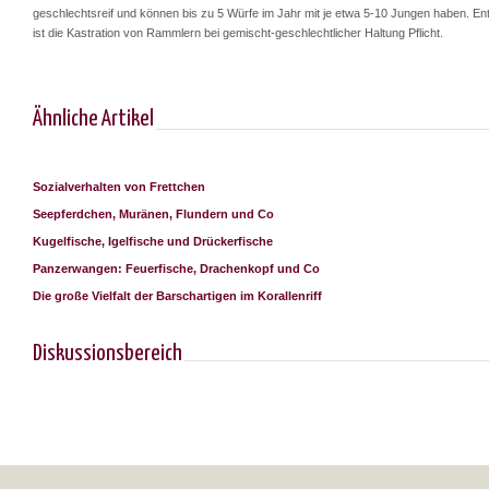
geschlechtsreif und können bis zu 5 Würfe im Jahr mit je etwa 5-10 Jungen haben. E
ist die Kastration von Rammlern bei gemischt-geschlechtlicher Haltung Pflicht.
Ähnliche Artikel
Sozialverhalten von Frettchen
Seepferdchen, Muränen, Flundern und Co
Kugelfische, Igelfische und Drückerfische
Panzerwangen: Feuerfische, Drachenkopf und Co
Die große Vielfalt der Barschartigen im Korallenriff
Diskussionsbereich