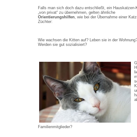
Falls man sich doch dazu entschließt, ein Hauskatzen-K
„von privat“ zu übernehmen, gelten ähnliche
Orientierungshilfen
, wie bei der Übernahme einer Kat
Züchter:
Wie wachsen die Kitten auf? Leben sie in der Wohnung
Werden sie gut sozialisiert?
G
H
l
m
s
K
u
h
a
Familienmitglieder?