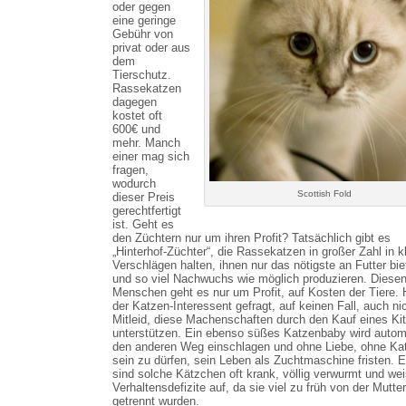
oder gegen
eine geringe
Gebühr von
privat oder aus
dem
Tierschutz.
Rassekatzen
dagegen
kostet oft
600€ und
mehr. Manch
einer mag sich
fragen,
wodurch
Scottish Fold
dieser Preis
gerechtfertigt
ist. Geht es
den Züchtern nur um ihren Profit? Tatsächlich gibt es
„Hinterhof-Züchter“, die Rassekatzen in großer Zahl in k
Verschlägen halten, ihnen nur das nötigste an Futter bie
und so viel Nachwuchs wie möglich produzieren. Diese
Menschen geht es nur um Profit, auf Kosten der Tiere. H
der Katzen-Interessent gefragt, auf keinen Fall, auch ni
Mitleid, diese Machenschaften durch den Kauf eines Kit
unterstützen. Ein ebenso süßes Katzenbaby wird autom
den anderen Weg einschlagen und ohne Liebe, ohne Ka
sein zu dürfen, sein Leben als Zuchtmaschine fristen. 
sind solche Kätzchen oft krank, völlig verwurmt und we
Verhaltensdefizite auf, da sie viel zu früh von der Mutter
getrennt wurden.