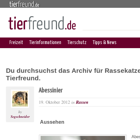
Freizeit
Tierinformationen
Tierschutz
Tipps & News
Du durchsuchst das Archiv für Rassekatze
Tierfreund.
Abessinier
19. Oktober 2012
in
Rassen
by
Segschneider
Aussehen
Abes