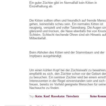
Ein guter Züchter gibt im Normalfall kein Kitten in
Einzelhaltung ab.
Die Kitten sollten offen und freundlich auf fremde Mens
gehen, keinesfalls scheu sein. Ein normales Kitten ist
neugierig, verspielt und voller Tatendrang. Die Augen si
glänzend und trocken, die Nase ebenfalls frei von Krust
Schleim. Schlecht riechende Ohren sind ein Hinweis au
Milbenbefall.
Beim Abholen des Kitten wird der Stammbaum und der
Impfpass ausgehändigt.
Um einen kühlen Kopf bei der Züchterwahl zu bewahren
empfiehlt es sich, den Züchter schon vor der Geburt der
zu besuchen. Ein seriöser Züchter wird bei einem ernst
Interessenten in der Regel einverstanden sein und sich
freuen, bereits im Vorfeld geeignete Menschen für sein
Nachwuchs zu finden.
Tags:
Katze
,
Kauf
,
Rassekatze
,
Tierschutz
Keine Komme