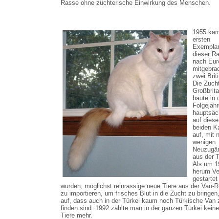
Rasse ohne züchterische Einwirkung des Menschen.
1955 kam
ersten
Exempla
dieser R
nach Eur
mitgebra
zwei Brit
Die Zucht
Großbrit
baute in 
Folgejah
hauptsäc
auf diese
beiden K
auf, mit 
wenigen
Neuzugä
aus der T
Als um 1
herum Ve
gestartet
wurden, möglichst reinrassige neue Tiere aus der Van-R
zu importieren, um frisches Blut in die Zucht zu bringen, 
auf, dass auch in der Türkei kaum noch Türkische Van 
finden sind. 1992 zählte man in der ganzen Türkei kein
Tiere mehr.