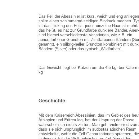
Das Fell der Abessinier ist kurz, weich und eng anliege
sollte einen schimmernd-seidigen Eindruck machen. Ty
ist das Ticking des Fells: jedes einzelne Haar ist mehrfa
das heißt, es hat zur Grundfarbe dunklere Bänder. Aner
sind hierbei verschiedenste Variationen, wie z.B. ein
apricotfarbener Grundton mit Zimtfarbenen Bändern (Sor
genannt), ein silbrig-heller Grundton kombiniert mit dunk
Bändern (Silver) oder das typisch „Wildfarben“.
Das Gewicht liegt bei Katzen um die 4-5 kg, bei Katern
kg
Geschichte
Mit dem Kaiserreich Abessinien, das im Gebiet des heu
Äthiopien und Eritrea lag, hat der Ursprung der Rasse
wahrscheinlich nichts zu tun. Man geht vielmehr davon 
dass sie sich ursprünglich im südostasiatischen Raum
entwickelte, wofür die Fell-Genmutationen sprechen, die
in diesem Teil der Welt entwickelten. Auf Grund des