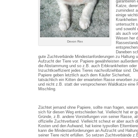
garantieren 
Katze, deren
zumindest a
einige wicht
Krankheiten 
untersucht s
und sowohl 
als auch vo
Wesen her 
Devon Rex
Rassestand
entsprechen
Daneben sch
gute Zuchtverbände Mindestanforderungen zu Haltung 
Aufzucht der Tiere vor. Papiere gewährleisten außerde
die Abstammung und so z.B. auch Erbkrankheiten oder
Inzuchtkoeffizient jedes Tieres nachvollziehbar sind. Di
Papiere geben letztlich auch dem Käufer Sicherheit,
tatsächlich ein Kitten der erwarteten Rasse erworben z
und nicht z.B. statt der versprochenen Waldkatze eine 
Mischling.
Züchtet jemand ohne Papiere, sollte man fragen, warum
sich für diesen Weg entschieden hat. Vielleicht hat er g
Gründe, z.B. andere Vorstellungen von seiner Rasse, al
offizielle Zuchtverband. Vielleicht scheut er aber auch d
Kosten und den Aufwand, hat keine typvollen Elterntiere
kann die Mindestanforderungen an Aufzucht und Haltun
seiner Tiere nicht erfüllen. So setzen Zuchtverbände z.