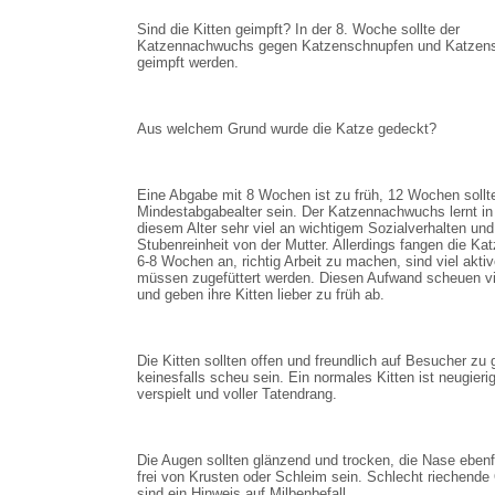
Sind die Kitten geimpft? In der 8. Woche sollte der
Katzennachwuchs gegen Katzenschnupfen und Katzen
geimpft werden.
Aus welchem Grund wurde die Katze gedeckt?
Eine Abgabe mit 8 Wochen ist zu früh, 12 Wochen sollt
Mindestabgabealter sein. Der Katzennachwuchs lernt in
diesem Alter sehr viel an wichtigem Sozialverhalten un
Stubenreinheit von der Mutter. Allerdings fangen die Ka
6-8 Wochen an, richtig Arbeit zu machen, sind viel akti
müssen zugefüttert werden. Diesen Aufwand scheuen vi
und geben ihre Kitten lieber zu früh ab.
Die Kitten sollten offen und freundlich auf Besucher zu
keinesfalls scheu sein. Ein normales Kitten ist neugierig
verspielt und voller Tatendrang.
Die Augen sollten glänzend und trocken, die Nase ebenf
frei von Krusten oder Schleim sein. Schlecht riechende
sind ein Hinweis auf Milbenbefall.