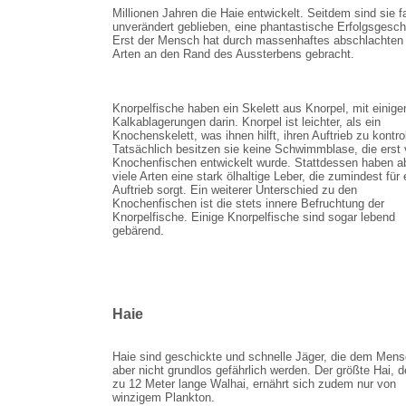
Millionen Jahren die Haie entwickelt. Seitdem sind sie f
unverändert geblieben, eine phantastische Erfolgsgesch
Erst der Mensch hat durch massenhaftes abschlachten 
Arten an den Rand des Aussterbens gebracht.
Knorpelfische haben ein Skelett aus Knorpel, mit einige
Kalkablagerungen darin. Knorpel ist leichter, als ein
Knochenskelett, was ihnen hilft, ihren Auftrieb zu kontrol
Tatsächlich besitzen sie keine Schwimmblase, die erst
Knochenfischen entwickelt wurde. Stattdessen haben a
viele Arten eine stark ölhaltige Leber, die zumindest für
Auftrieb sorgt. Ein weiterer Unterschied zu den
Knochenfischen ist die stets innere Befruchtung der
Knorpelfische. Einige Knorpelfische sind sogar lebend
gebärend.
Haie
Haie sind geschickte und schnelle Jäger, die dem Men
aber nicht grundlos gefährlich werden. Der größte Hai, d
zu 12 Meter lange Walhai, ernährt sich zudem nur von
winzigem Plankton.