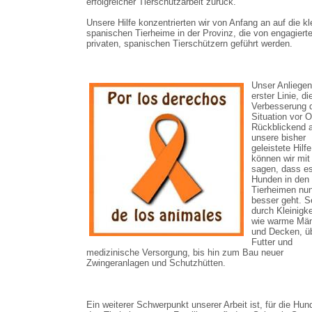
erfolgreicher Tierschutzarbeit zurück.
Unsere Hilfe konzentrierten wir von Anfang an auf die kl
spanischen Tierheime in der Provinz, die von engagiert
privaten, spanischen Tierschützern geführt werden.
Unser Anliegen 
erster Linie, di
Verbesserung 
Situation vor O
Rückblickend 
unsere bisher
geleistete Hilfe
können wir mit
sagen, dass es
Hunden in den
Tierheimen nu
besser geht. S
durch Kleinigke
wie warme Män
und Decken, ü
Futter und
medizinische Versorgung, bis hin zum Bau neuer
Zwingeranlagen und Schutzhütten.
Ein weiterer Schwerpunkt unserer Arbeit ist, für die Hun