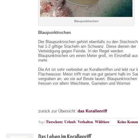
Blaupunktrochen
Blaupunktrochen
Der Blaupunktrochen gehört ebenfalls zu den Stechroc
hat 1-2 giftige Stacheln am Schwanz. Diese dienen der
Verteidigung gegen Feinde. In der Regel werden
Blaupunktrochen um einen Meter groß, im Einzelfall au
mehr.
Die Art ist sehr verbreitet an Korallenriffen und lebt nur 
Flachwasser. Meist trifft man sie gut getarnt halb im Sa
vergraben an, wo sie auf Beute lauert. Blaupunktrochen
fressen vor allem Weichtiere, Garnelen und Würmer.
zurück zur Übersicht:
das Korallenriff
Tags:
Tierschutz
,
Urlaub
,
Verhalten
,
Wildtiere
Keine Komme
Das Leben im Korallenriff