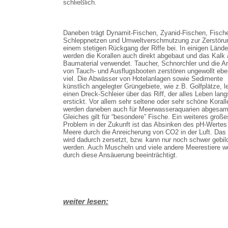
schließlich.
Daneben trägt Dynamit-Fischen, Zyanid-Fischen, Fisch
Schleppnetzen und Umweltverschmutzung zur Zerstöru
einem stetigen Rückgang der Riffe bei. In einigen Lände
werden die Korallen auch direkt abgebaut und das Kalk 
Baumaterial verwendet. Taucher, Schnorchler und die A
von Tauch- und Ausflugsbooten zerstören ungewollt eben
viel. Die Abwässer von Hotelanlagen sowie Sedimente
künstlich angelegter Grüngebiete, wie z.B. Golfplätze, l
einen Dreck-Schleier über das Riff, der alles Leben lan
erstickt. Vor allem sehr seltene oder sehr schöne Korall
werden daneben auch für Meerwasseraquarien abgesam
Gleiches gilt für “besondere” Fische. Ein weiteres große
Problem in der Zukunft ist das Absinken des pH-Wertes
Meere durch die Anreicherung von CO2 in der Luft. Das
wird dadurch zersetzt, bzw. kann nur noch schwer gebil
werden. Auch Muscheln und viele andere Meerestiere w
durch diese Ansäuerung beeinträchtigt.
weiter lesen: