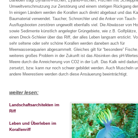
Daneben trägt Dynamit-Fischen, Zyanid-Fischen, Fischen mit Schleppn
Umweltverschmutzung zur Zerstörung und einem stetigen Rückgang der 
In einigen Ländern werden die Korallen auch direkt abgebaut und das Ka
Baumaterial verwendet. Taucher, Schnorchler und die Anker von Tauch-
Ausflugsbooten zerstören ungewollt ebenfalls viel. Die Abwässer von Ho
sowie Sedimente künstlich angelegter Grüngebiete, wie z.B. Golfplätze,
einen Dreck-Schleier über das Riff, der alles Leben langsam erstickt. Vo
sehr seltene oder sehr schöne Korallen werden daneben auch für
Meerwasseraquarien abgesammelt. Gleiches gilt für “besondere” Fische.
weiteres großes Problem in der Zukunft ist das Absinken des pH-Wertes
Meere durch die Anreicherung von CO2 in der Luft. Das Kalk wird dadur
zersetzt, bzw. kann nur noch schwer gebildet werden. Auch Muscheln un
andere Meerestiere werden durch diese Ansäuerung beeinträchtigt.
weiter lesen:
Landschaftsarchitekten im
Riff
Leben und Überleben im
Korallenriff