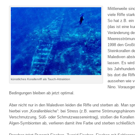
Mittlerweile sin
viele Riffe star
So hat z.B. ein
(das ist eine kur
Veränderung de
Meeresströmung
1998 den Großte
Steinkorallen d
Malediven abst
lassen. Es wird
bis Jahrhundert
bis dort die Rif
künstliches Korallenriff als Tauch-Attraktion
aussehen wie v
Nino. Vorausges
Bedingungen bleiben ab jetzt optimal.
Aber nicht nur in den Malediven leiden die Riffe und sterben ab. Man spr
hierbei von „Korallenbleiche“: bei Stress (z.B. warme Strömungsphänom
Verschmutzung, Süß- oder Schmutzwassereintrag), stoßen die Korallen 
Algen-Symbionten ab, verlieren damit ihre Farbe und sterben schließlich