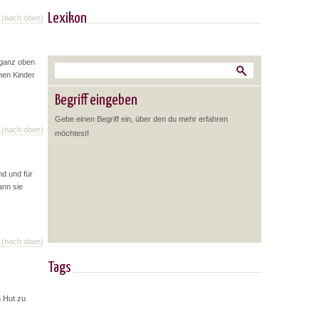
Lexikon
(nach oben)
 ganz oben
enen Kinder
Begriff eingeben
Gebe einen Begriff ein, über den du mehr erfahren
(nach oben)
möchtest!
nd und für
ann sie
(nach oben)
Tags
n Hut zu