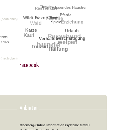
Rassekatze
passendes Haustier
Tierschutz
Pferde
Familie
Wildtiere
Körper + Sinne
(nach oben)
Wald
Erziehung
Spiele
Katze
Urlaub
Kauf
Rassehund
fekte
Verhalten
Beschäftigung
welpen
hunde
soll er
freizeit
Haltung
(nach oben)
Facebook
Anbieter
Oberberg-Online Informationssysteme GmbH