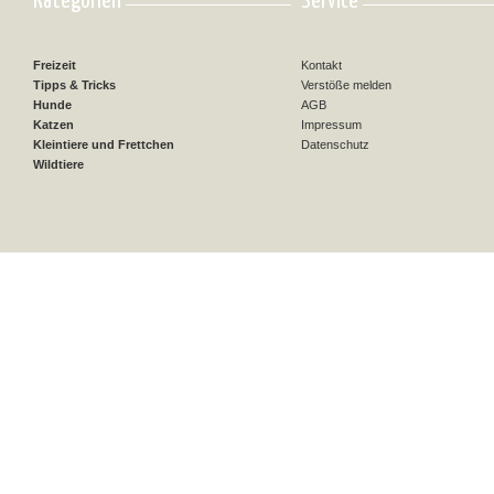
Kategorien
Service
Freizeit
Kontakt
Tipps & Tricks
Verstöße melden
Hunde
AGB
Katzen
Impressum
Kleintiere und Frettchen
Datenschutz
Wildtiere