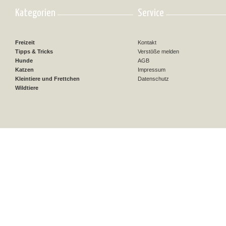
Kategorien
Service
Freizeit
Kontakt
Tipps & Tricks
Verstöße melden
Hunde
AGB
Katzen
Impressum
Kleintiere und Frettchen
Datenschutz
Wildtiere