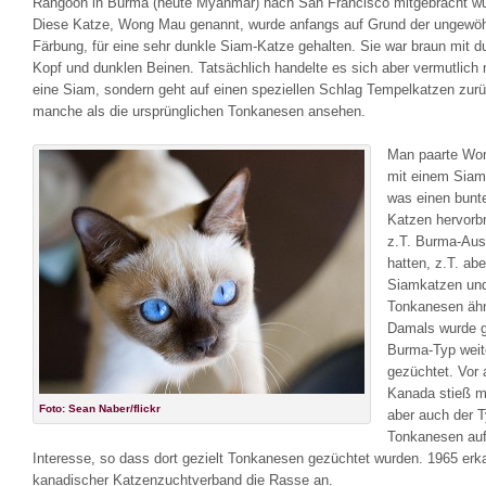
Rangoon in Burma (heute Myanmar) nach San Francisco mitgebracht wu
Diese Katze, Wong Mau genannt, wurde anfangs auf Grund der ungewöh
Färbung, für eine sehr dunkle Siam-Katze gehalten. Sie war braun mit 
Kopf und dunklen Beinen. Tatsächlich handelte es sich aber vermutlich 
eine Siam, sondern geht auf einen speziellen Schlag Tempelkatzen zur
manche als die ursprünglichen Tonkanesen ansehen.
Man paarte Wo
mit einem Siam
was einen bunt
Katzen hervorbr
z.T. Burma-Au
hatten, z.T. ab
Siamkatzen un
Tonkanesen ähn
Damals wurde g
Burma-Typ weit
gezüchtet. Vor 
Kanada stieß mi
Foto: Sean Naber/flickr
aber auch der 
Tonkanesen au
Interesse, so dass dort gezielt Tonkanesen gezüchtet wurden. 1965 erk
kanadischer Katzenzuchtverband die Rasse an.