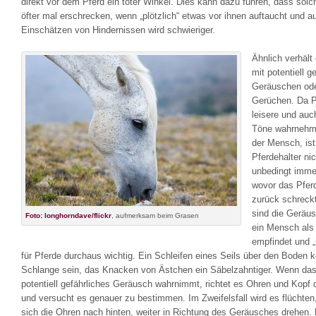
direkt vor dem Pferd ein toter Winkel. Dies kann dazu führen, dass solc
öfter mal erschrecken, wenn „plötzlich“ etwas vor ihnen auftaucht und a
Einschätzen von Hindernissen wird schwieriger.
Ähnlich verhält
mit potentiell g
Geräuschen od
Gerüchen. Da P
leisere und auc
Töne wahrnehm
der Mensch, is
Pferdehalter nic
unbedingt immer
wovor das Pfer
zurück schreck
sind die Geräus
Foto: longhorndave/flickr
, aufmerksam beim Grasen
ein Mensch als
empfindet und „
für Pferde durchaus wichtig. Ein Schleifen eines Seils über den Boden 
Schlange sein, das Knacken von Ästchen ein Säbelzahntiger. Wenn das
potentiell gefährliches Geräusch wahrnimmt, richtet es Ohren und Kopf 
und versucht es genauer zu bestimmen. Im Zweifelsfall wird es flüchten
sich die Ohren nach hinten, weiter in Richtung des Geräusches drehen.