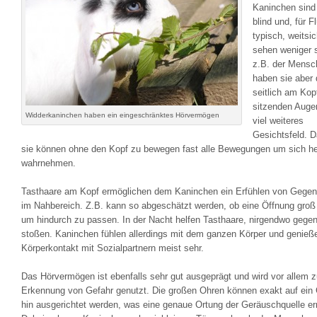
Kaninchen sind 
blind und, für F
typisch, weitsic
sehen weniger s
z.B. der Mensch
haben sie aber 
seitlich am Kop
sitzenden Auge
Widderkaninchen haben ein eingeschränktes Hörvermögen
viel weiteres
Gesichtsfeld. D
sie können ohne den Kopf zu bewegen fast alle Bewegungen um sich h
wahrnehmen.
Tasthaare am Kopf ermöglichen dem Kaninchen ein Erfühlen von Gege
im Nahbereich. Z.B. kann so abgeschätzt werden, ob eine Öffnung groß 
um hindurch zu passen. In der Nacht helfen Tasthaare, nirgendwo gege
stoßen. Kaninchen fühlen allerdings mit dem ganzen Körper und genieß
Körperkontakt mit Sozialpartnern meist sehr.
Das Hörvermögen ist ebenfalls sehr gut ausgeprägt und wird vor allem z
Erkennung von Gefahr genutzt. Die großen Ohren können exakt auf ein
hin ausgerichtet werden, was eine genaue Ortung der Geräuschquelle er