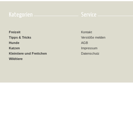
Kategorien
Service
Freizeit
Kontakt
Tipps & Tricks
Verstöße melden
Hunde
AGB
Katzen
Impressum
Kleintiere und Frettchen
Datenschutz
Wildtiere