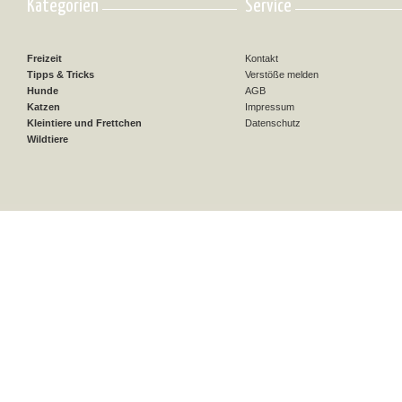
Kategorien
Service
Freizeit
Kontakt
Tipps & Tricks
Verstöße melden
Hunde
AGB
Katzen
Impressum
Kleintiere und Frettchen
Datenschutz
Wildtiere