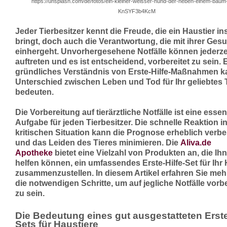
https://unsplash.com/de/fotos/ein-kleiner-weisser-hund-der-neben-einem-baum-
KnSYF3b4KcM
Jeder Tierbesitzer kennt die Freude, die ein Haustier i
bringt, doch auch die Verantwortung, die mit ihrer Ges
einhergeht. Unvorhergesehene Notfälle können jederze
auftreten und es ist entscheidend, vorbereitet zu sein. 
gründliches Verständnis von Erste-Hilfe-Maßnahmen 
Unterschied zwischen Leben und Tod für Ihr geliebtes 
bedeuten.
Die Vorbereitung auf tierärztliche Notfälle ist eine essen
Aufgabe für jeden Tierbesitzer. Die schnelle Reaktion in
kritischen Situation kann die Prognose erheblich verb
und das Leiden des Tieres minimieren. Die
Aliva.de
Apotheke
bietet eine Vielzahl von Produkten an, die Ih
helfen können, ein umfassendes Erste-Hilfe-Set für Ihr 
zusammenzustellen. In diesem Artikel erfahren Sie meh
die notwendigen Schritte, um auf jegliche Notfälle vorbe
zu sein.
Die Bedeutung eines gut ausgestatteten Erste
Sets für Haustiere