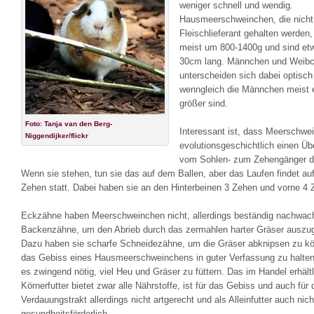
weniger schnell und wendig.
Hausmeerschweinchen, die nicht
Fleischlieferant gehalten werden
meist um 800-1400g und sind et
30cm lang. Männchen und Weib
unterscheiden sich dabei optisc
wenngleich die Männchen meist 
größer sind.
Foto: Tanja van den Berg-
Interessant ist, dass Meerschwe
Niggendijker/flickr
evolutionsgeschichtlich einen Ü
vom Sohlen- zum Zehengänger da
Wenn sie stehen, tun sie das auf dem Ballen, aber das Laufen findet au
Zehen statt. Dabei haben sie an den Hinterbeinen 3 Zehen und vorne 4 
Eckzähne haben Meerschweinchen nicht, allerdings beständig nachwa
Backenzähne, um den Abrieb durch das zermahlen harter Gräser auszug
Dazu haben sie scharfe Schneidezähne, um die Gräser abknipsen zu k
das Gebiss eines Hausmeerschweinchens in guter Verfassung zu halten,
es zwingend nötig, viel Heu und Gräser zu füttern. Das im Handel erhält
Körnerfutter bietet zwar alle Nährstoffe, ist für das Gebiss und auch für
Verdauungstrakt allerdings nicht artgerecht und als Alleinfutter auch nich
gesundheitsförderlich.