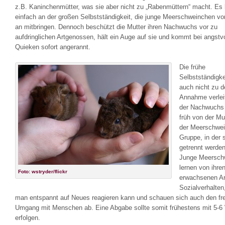
z.B. Kaninchenmütter, was sie aber nicht zu „Rabenmüttern“ macht. Es l
einfach an der großen Selbstständigkeit, die junge Meerschweinchen v
an mitbringen. Dennoch beschützt die Mutter ihren Nachwuchs vor zu
aufdringlichen Artgenossen, hält ein Auge auf sie und kommt bei angstv
Quieken sofort angerannt.
Die frühe
Selbstständigkei
auch nicht zu d
Annahme verlei
der Nachwuchs
früh von der Mu
der Meerschwei
Gruppe, in der s
getrennt werden
Junge Meersch
lernen von ihre
Foto: wstryder/flickr
erwachsenen A
Sozialverhalten
man entspannt auf Neues reagieren kann und schauen sich auch den fr
Umgang mit Menschen ab. Eine Abgabe sollte somit frühestens mit 5-
erfolgen.