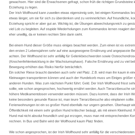
gewachsen. Hier sind die Erwachsenen gefragt, schon früh die richtigen Grundsteine i
Erziehung zu legen.
Der Irish Wolfhound kann zuweilen etwas eigensinnig sein, bei einigen Kommandos br
etwas länger, um sie für sich zu überdenken und zu verinnerlichen. Auf freundliche, k
Erziehung spricht er aber gut an. Wichtig ist, die Übungen abwechslungsreich zu gesta
viel Lob zu begleiten. Auf stupide Wiederholungen zum Kommandos lernen reagiert de
eher unwillig, da er keinen rechten Sinn darin sieht.
Bei einem Hund dieser Größe muss einiges beachtet werden. Zum einen ist es extrem w
den ersten 2 Lebensjahren sehr auf eine ausgewogene Ernährung und angepasste B
achten. Der Wolfhound ist sehr anfällig für Gelenkbeschwerden sowie Osteochondros
(Knochenfehlentwicklung in der Wachstumsphase). Falsche Ernährung und zu viel be
Bewegung erhöhen das Risiko hierfür beträchtlich.
Ein solcher Riese braucht daneben auch sehr viel Platz. Z.B. wird man ihn kaum in ei
Kleinwagen transportieren können und auch der Hundekorb muss um Einiges größer se
anderen Hunden. Was zum nächsten Punkt führt: Geld. Der Irish Wolfhound frisst sehr
sollte, wie schon angesprochen, hochwertig ernährt werden. Auch Tierarztbesuche sin
höhere Medikamentdosen verwendet werden müssen. Dazu kommt, dass der Irish Wo
keine besonders gesunde Rasse ist, man teure Tierarztbesuche also einplanen sollte. 
Ferienwohnungen ist ein so großer Hund ebenfalls nur ungern gesehen. Überhaupt wir
Öffentlichkeit mit einem sehr großen Hund kritischer beäugt, als mit einem Kleinhund. 
Hund mal nicht absolut freundlich und gut erzogen, muss man mit entsprechenden K
rechnen. In Bus und Bahn wird der Wolfhound kaum Platz finden.
Wie schon angesprochen, ist der Irish Wolfhound sehr anfällig für die verschiedensten