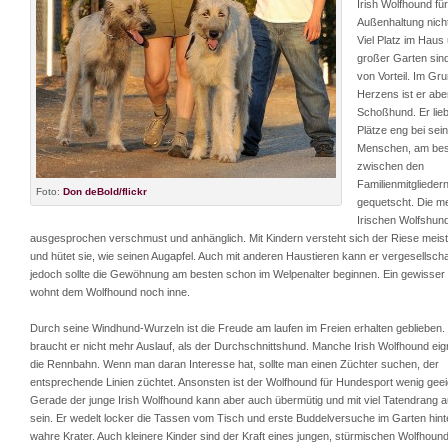
Irish Wolfhound für
Außenhaltung nicht
Viel Platz im Haus
großer Garten sin
von Vorteil. Im Gr
Herzens ist er abe
Schoßhund. Er lie
Plätze eng bei sei
Menschen, am bes
zwischen den
Familienmitglieder
Foto:
Don deBold/flickr
gequetscht. Die m
Irischen Wolfshun
ausgesprochen verschmust und anhänglich. Mit Kindern versteht sich der Riese meist
und hütet sie, wie seinen Augapfel. Auch mit anderen Haustieren kann er vergesellscha
jedoch sollte die Gewöhnung am besten schon im Welpenalter beginnen. Ein gewisser 
wohnt dem Wolfhound noch inne.
Durch seine Windhund-Wurzeln ist die Freude am laufen im Freien erhalten geblieben
braucht er nicht mehr Auslauf, als der Durchschnittshund. Manche Irish Wolfhound eig
die Rennbahn. Wenn man daran Interesse hat, sollte man einen Züchter suchen, der
entsprechende Linien züchtet. Ansonsten ist der Wolfhound für Hundesport wenig geei
Gerade der junge Irish Wolfhound kann aber auch übermütig und mit viel Tatendrang a
sein. Er wedelt locker die Tassen vom Tisch und erste Buddelversuche im Garten hint
wahre Krater. Auch kleinere Kinder sind der Kraft eines jungen, stürmischen Wolfhou