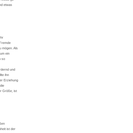
und etwas
ehr
f Fremde
zu mögen. Als
aum ein
h so
ordernd und
lte ihn
der Erziehung
die
r Größe, ist
ßen
it ist der