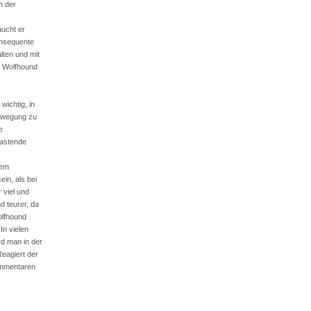
n der
aucht er
onsequente
lten und mit
r Wolfhound
ichtig, in
ewegung zu
e
lastende
nem
in, als bei
 viel und
d teurer, da
lfhound
In vielen
d man in der
Reagiert der
ommentaren