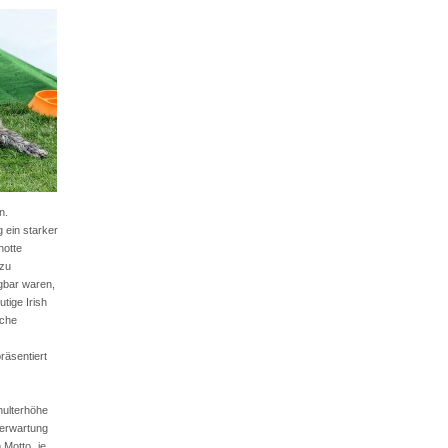
n.
 ein starker
hotte
 zu
gbar waren,
tige Irish
iche
räsentiert
hulterhöhe
serwartung
Motto „je