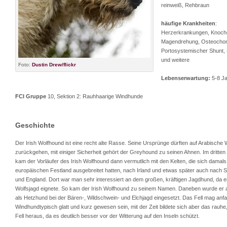
reinweiß, Rehbraun
häufige Krankheiten
:
Herzerkrankungen, Knoch
Magendrehung, Osteocho
Portosystemischer Shunt, 
und weitere
Foto:
Dustin Drew/flickr
Lebenserwartung:
5-8 J
FCI Gruppe
10, Sektion 2: Rauhhaarige Windhunde
Geschichte
Der Irish Wolfhound ist eine recht alte Rasse. Seine Ursprünge dürften auf Arabische
zurückgehen, mit einiger Sicherheit gehört der Greyhound zu seinen Ahnen. Im dritten
kam der Vorläufer des Irish Wolfhound dann vermutlich mit den Kelten, die sich damal
europäischen Festland ausgebreitet hatten, nach Irland und etwas später auch nach S
und England. Dort war man sehr interessiert an dem großen, kräftigen Jagdhund, da e
Wolfsjagd eignete. So kam der Irish Wolfhound zu seinem Namen. Daneben wurde er 
als Hetzhund bei der Bären-, Wildschwein- und Elchjagd eingesetzt. Das Fell mag anf
Windhundtypisch glatt und kurz gewesen sein, mit der Zeit bildete sich aber das rauhe,
Fell heraus, da es deutlich besser vor der Witterung auf den Inseln schützt.