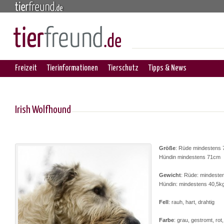
Freizeit
Tierinformationen
Tierschutz
Tipps & News
Irish Wolfhound
Größe
: Rüde mindestens
Hündin mindestens 71cm
Gewicht
: Rüde: mindeste
Hündin: mindestens 40,5k
Fell
: rauh, hart, drahtig
Farbe
: grau, gestromt, rot