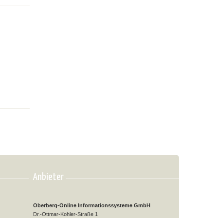
Anbieter
Oberberg-Online Informationssysteme GmbH
Dr.-Ottmar-Kohler-Straße 1