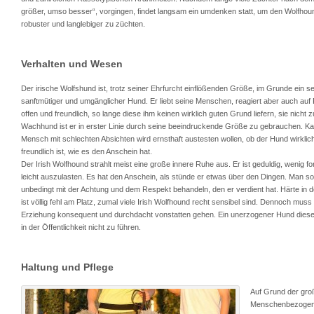
größer, umso besser“, vorgingen, findet langsam ein umdenken statt, um den Wolfho
robuster und langlebiger zu züchten.
Verhalten und Wesen
Der irische Wolfshund ist, trotz seiner Ehrfurcht einflößenden Größe, im Grunde ein s
sanftmütiger und umgänglicher Hund. Er liebt seine Menschen, reagiert aber auch au
offen und freundlich, so lange diese ihm keinen wirklich guten Grund liefern, sie nicht 
Wachhund ist er in erster Linie durch seine beeindruckende Größe zu gebrauchen. K
Mensch mit schlechten Absichten wird ernsthaft austesten wollen, ob der Hund wirklic
freundlich ist, wie es den Anschein hat.
Der Irish Wolfhound strahlt meist eine große innere Ruhe aus. Er ist geduldig, wenig f
leicht auszulasten. Es hat den Anschein, als stünde er etwas über den Dingen. Man sol
unbedingt mit der Achtung und dem Respekt behandeln, den er verdient hat. Härte in 
ist völlig fehl am Platz, zumal viele Irish Wolfhound recht sensibel sind. Dennoch muss 
Erziehung konsequent und durchdacht vonstatten gehen. Ein unerzogener Hund diese
in der Öffentlichkeit nicht zu führen.
Haltung und Pflege
Auf Grund der gro
Menschenbezogenhe