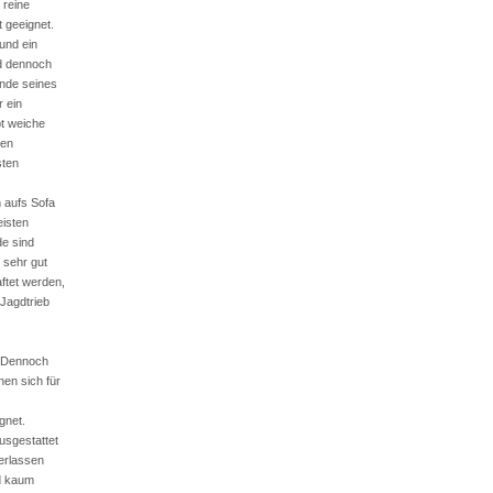
 reine
 geeignet.
 und ein
d dennoch
unde seines
r ein
bt weiche
nen
ten
n aufs Sofa
eisten
de sind
 sehr gut
ftet werden,
Jagdtrieb
. Dennoch
nen sich für
gnet.
usgestattet
erlassen
nd kaum