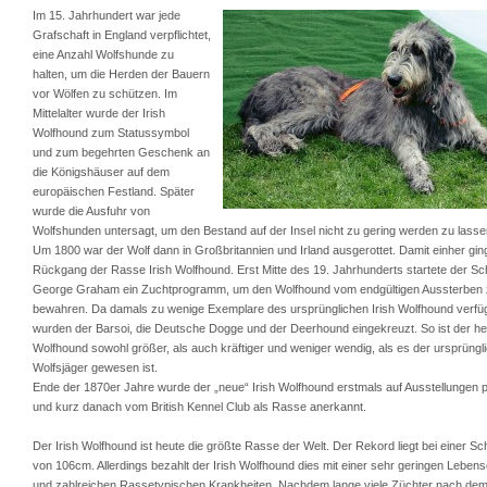
Im 15. Jahrhundert war jede
Grafschaft in England verpflichtet,
eine Anzahl Wolfshunde zu
halten, um die Herden der Bauern
vor Wölfen zu schützen. Im
Mittelalter wurde der Irish
Wolfhound zum Statussymbol
und zum begehrten Geschenk an
die Königshäuser auf dem
europäischen Festland. Später
wurde die Ausfuhr von
Wolfshunden untersagt, um den Bestand auf der Insel nicht zu gering werden zu lasse
Um 1800 war der Wolf dann in Großbritannien und Irland ausgerottet. Damit einher ging
Rückgang der Rasse Irish Wolfhound. Erst Mitte des 19. Jahrhunderts startete der Sc
George Graham ein Zuchtprogramm, um den Wolfhound vom endgültigen Aussterben
bewahren. Da damals zu wenige Exemplare des ursprünglichen Irish Wolfhound verfü
wurden der Barsoi, die Deutsche Dogge und der Deerhound eingekreuzt. So ist der heu
Wolfhound sowohl größer, als auch kräftiger und weniger wendig, als es der ursprüngl
Wolfsjäger gewesen ist.
Ende der 1870er Jahre wurde der „neue“ Irish Wolfhound erstmals auf Ausstellungen p
und kurz danach vom British Kennel Club als Rasse anerkannt.
Der Irish Wolfhound ist heute die größte Rasse der Welt. Der Rekord liegt bei einer Sc
von 106cm. Allerdings bezahlt der Irish Wolfhound dies mit einer sehr geringen Leben
und zahlreichen Rassetypischen Krankheiten. Nachdem lange viele Züchter nach dem 