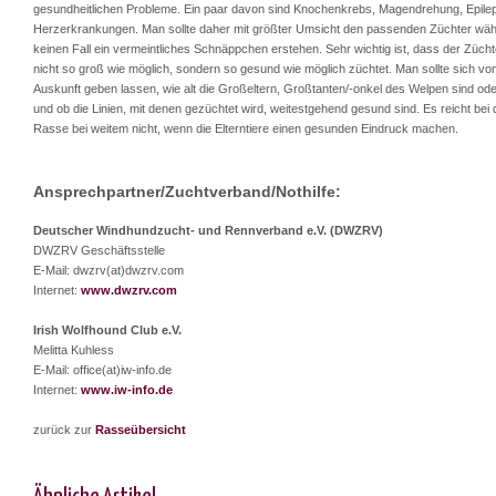
gesundheitlichen Probleme. Ein paar davon sind Knochenkrebs, Magendrehung, Epilep
Herzerkrankungen. Man sollte daher mit größter Umsicht den passenden Züchter wäh
keinen Fall ein vermeintliches Schnäppchen erstehen. Sehr wichtig ist, dass der Züch
nicht so groß wie möglich, sondern so gesund wie möglich züchtet. Man sollte sich v
Auskunft geben lassen, wie alt die Großeltern, Großtanten/-onkel des Welpen sind od
und ob die Linien, mit denen gezüchtet wird, weitestgehend gesund sind. Es reicht bei 
Rasse bei weitem nicht, wenn die Elterntiere einen gesunden Eindruck machen.
Ansprechpartner/Zuchtverband/Nothilfe:
Deutscher Windhundzucht- und Rennverband e.V. (DWZRV)
DWZRV Geschäftsstelle
E-Mail: dwzrv(at)dwzrv.com
Internet:
www.dwzrv.com
Irish Wolfhound Club e.V.
Melitta Kuhless
E-Mail: office(at)iw-info.de
Internet:
www.iw-info.de
zurück zur
Rasseübersicht