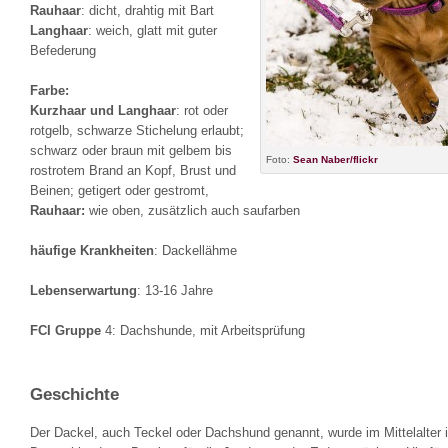
Rauhaar
: dicht, drahtig mit Bart
Langhaar
: weich, glatt mit guter
Befederung
Farbe:
Kurzhaar und Langhaar
: rot oder
rotgelb, schwarze Stichelung erlaubt;
schwarz oder braun mit gelbem bis
Foto:
Sean Naber/flickr
rostrotem Brand an Kopf, Brust und
Beinen; getigert oder gestromt,
Rauhaar:
wie oben, zusätzlich auch saufarben
häufige Krankheiten
: Dackellähme
Lebenserwartung
: 13-16 Jahre
FCI Gruppe
4: Dachshunde, mit Arbeitsprüfung
Geschichte
Der Dackel, auch Teckel oder Dachshund genannt, wurde im Mittelalter 