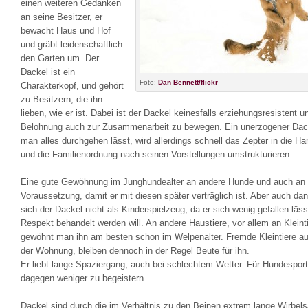
einen weiteren Gedanken
an seine Besitzer, er
bewacht Haus und Hof
und gräbt leidenschaftlich
den Garten um. Der
Dackel ist ein
Foto:
Dan Bennett/flickr
Charakterkopf, und gehört
zu Besitzern, die ihn
lieben, wie er ist. Dabei ist der Dackel keinesfalls erziehungsresistent u
Belohnung auch zur Zusammenarbeit zu bewegen. Ein unerzogener Dac
man alles durchgehen lässt, wird allerdings schnell das Zepter in die 
und die Familienordnung nach seinen Vorstellungen umstrukturieren.
Eine gute Gewöhnung im Junghundealter an andere Hunde und auch an K
Voraussetzung, damit er mit diesen später verträglich ist. Aber auch dan
sich der Dackel nicht als Kinderspielzeug, da er sich wenig gefallen läss
Respekt behandelt werden will. An andere Haustiere, vor allem an Kleinti
gewöhnt man ihn am besten schon im Welpenalter. Fremde Kleintiere a
der Wohnung, bleiben dennoch in der Regel Beute für ihn.
Er liebt lange Spaziergang, auch bei schlechtem Wetter. Für Hundesport 
dagegen weniger zu begeistern.
Dackel sind durch die im Verhältnis zu den Beinen extrem lange Wirbels