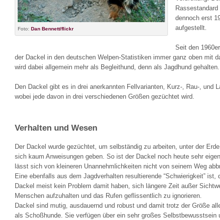
Rassestandard
dennoch erst 1
aufgestellt.
Foto:
Dan Bennett/flickr
Seit den 1960er
der Dackel in den deutschen Welpen-Statistiken immer ganz oben mit da
wird dabei allgemein mehr als Begleithund, denn als Jagdhund gehalten.
Den Dackel gibt es in drei anerkannten Fellvarianten, Kurz-, Rau-, und 
wobei jede davon in drei verschiedenen Größen gezüchtet wird.
Verhalten und Wesen
Der Dackel wurde gezüchtet, um selbständig zu arbeiten, unter der Erde
sich kaum Anweisungen geben. So ist der Dackel noch heute sehr eigen
lässt sich von kleineren Unannehmlichkeiten nicht von seinem Weg abb
Eine ebenfalls aus dem Jagdverhalten resultierende “Schwierigkeit” ist,
Dackel meist kein Problem damit haben, sich längere Zeit außer Sichtw
Menschen aufzuhalten und das Rufen geflissentlich zu ignorieren.
Dackel sind mutig, ausdauernd und robust und damit trotz der Größe all
als Schoßhunde. Sie verfügen über ein sehr großes Selbstbewusstsein