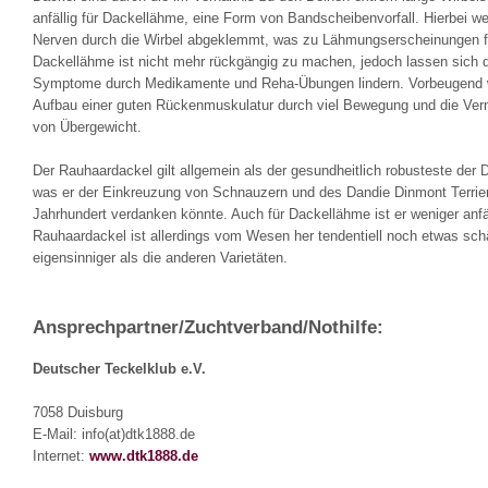
anfällig für Dackellähme, eine Form von Bandscheibenvorfall. Hierbei w
Nerven durch die Wirbel abgeklemmt, was zu Lähmungserscheinungen fü
Dackellähme ist nicht mehr rückgängig zu machen, jedoch lassen sich d
Symptome durch Medikamente und Reha-Übungen lindern. Vorbeugend w
Aufbau einer guten Rückenmuskulatur durch viel Bewegung und die Ve
von Übergewicht.
Der Rauhaardackel gilt allgemein als der gesundheitlich robusteste der 
was er der Einkreuzung von Schnauzern und des Dandie Dinmont Terrier
Jahrhundert verdanken könnte. Auch für Dackellähme ist er weniger anfäl
Rauhaardackel ist allerdings vom Wesen her tendentiell noch etwas sch
eigensinniger als die anderen Varietäten.
Ansprechpartner/Zuchtverband/Nothilfe:
Deutscher Teckelklub e.V.
7058 Duisburg
E-Mail: info(at)dtk1888.de
Internet:
www.dtk1888.de