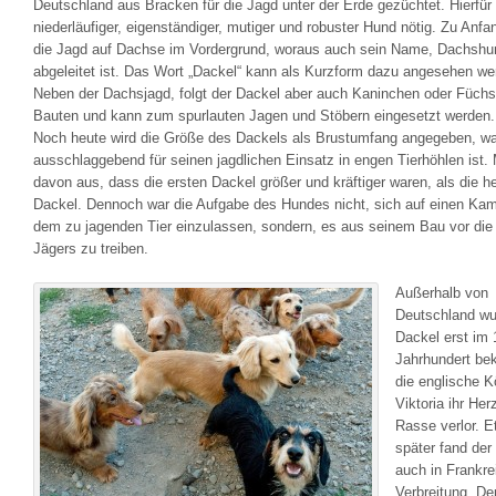
Deutschland aus Bracken für die Jagd unter der Erde gezüchtet. Hierfür 
niederläufiger, eigenständiger, mutiger und robuster Hund nötig. Zu Anfa
die Jagd auf Dachse im Vordergrund, woraus auch sein Name, Dachshu
abgeleitet ist. Das Wort „Dackel“ kann als Kurzform dazu angesehen we
Neben der Dachsjagd, folgt der Dackel aber auch Kaninchen oder Füchs
Bauten und kann zum spurlauten Jagen und Stöbern eingesetzt werden.
Noch heute wird die Größe des Dackels als Brustumfang angegeben, w
ausschlaggebend für seinen jagdlichen Einsatz in engen Tierhöhlen ist.
davon aus, dass die ersten Dackel größer und kräftiger waren, als die h
Dackel. Dennoch war die Aufgabe des Hundes nicht, sich auf einen Kam
dem zu jagenden Tier einzulassen, sondern, es aus seinem Bau vor die 
Jägers zu treiben.
Außerhalb von
Deutschland wu
Dackel erst im 
Jahrhundert bek
die englische K
Viktoria ihr Her
Rasse verlor. 
später fand der
auch in Frankre
Verbreitung. De