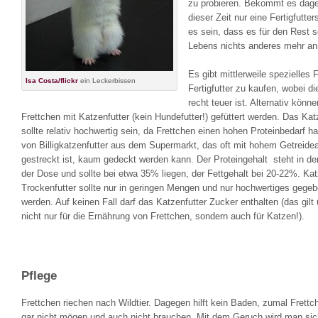
zu probieren. Bekommt es dage
dieser Zeit nur eine Fertigfutter
es sein, dass es für den Rest 
Lebens nichts anderes mehr a
Es gibt mittlerweile spezielles 
Isa Costa/flickr
ein Leckerbissen
Fertigfutter zu kaufen, wobei d
recht teuer ist. Alternativ könne
Frettchen mit Katzenfutter (kein Hundefutter!) gefüttert werden. Das Kat
sollte relativ hochwertig sein, da Frettchen einen hohen Proteinbedarf h
von Billigkatzenfutter aus dem Supermarkt, das oft mit hohem Getreidea
gestreckt ist, kaum gedeckt werden kann. Der Proteingehalt steht in de
der Dose und sollte bei etwa 35% liegen, der Fettgehalt bei 20-22%. Ka
Trockenfutter sollte nur in geringen Mengen und nur hochwertiges gege
werden. Auf keinen Fall darf das Katzenfutter Zucker enthalten (das gilt
nicht nur für die Ernährung von Frettchen, sondern auch für Katzen!).
Pflege
Frettchen riechen nach Wildtier. Dagegen hilft kein Baden, zumal Frettc
gar nicht mögen und auch nicht brauchen. Mit dem Geruch wird man sic