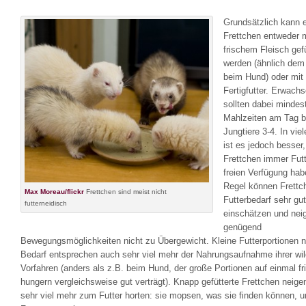
Grundsätzlich kann e
Frettchen entweder m
frischem Fleisch gefü
werden (ähnlich de
beim Hund) oder mit
Fertigfutter. Erwach
sollten dabei mindes
Mahlzeiten am Tag
Jungtiere 3-4. In vie
ist es jedoch besser
Frettchen immer Futt
freien Verfügung hab
Regel können Frettc
Max Moreau/flickr
Frettchen sind meist nicht
Futterbedarf sehr gut
futterneidisch
einschätzen und nei
genügend
Bewegungsmöglichkeiten nicht zu Übergewicht. Kleine Futterportionen 
Bedarf entsprechen auch sehr viel mehr der Nahrungsaufnahme ihrer wi
Vorfahren (anders als z.B. beim Hund, der große Portionen auf einmal fr
hungern vergleichsweise gut verträgt). Knapp gefütterte Frettchen neig
sehr viel mehr zum Futter horten: sie mopsen, was sie finden können, u