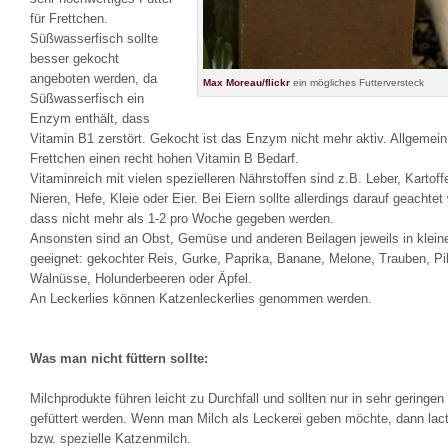
für Frettchen.
Süßwasserfisch sollte
besser gekocht
angeboten werden, da
Max Moreau/flickr
ein mögliches Futterversteck
Süßwasserfisch ein
Enzym enthält, dass
Vitamin B1 zerstört. Gekocht ist das Enzym nicht mehr aktiv. Allgemei
Frettchen einen recht hohen Vitamin B Bedarf.
Vitaminreich mit vielen spezielleren Nährstoffen sind z.B. Leber, Kartoff
Nieren, Hefe, Kleie oder Eier. Bei Eiern sollte allerdings darauf geachtet
dass nicht mehr als 1-2 pro Woche gegeben werden.
Ansonsten sind an Obst, Gemüse und anderen Beilagen jeweils in klei
geeignet: gekochter Reis, Gurke, Paprika, Banane, Melone, Trauben, Pi
Walnüsse, Holunderbeeren oder Äpfel.
An Leckerlies können Katzenleckerlies genommen werden.
Was man nicht füttern sollte:
Milchprodukte führen leicht zu Durchfall und sollten nur in sehr geringe
gefüttert werden. Wenn man Milch als Leckerei geben möchte, dann lact
bzw. spezielle Katzenmilch.