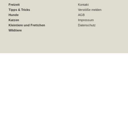
Freizeit
Kontakt
Tipps & Tricks
Verstöße melden
Hunde
AGB
Katzen
Impressum
Kleintiere und Frettchen
Datenschutz
Wildtiere