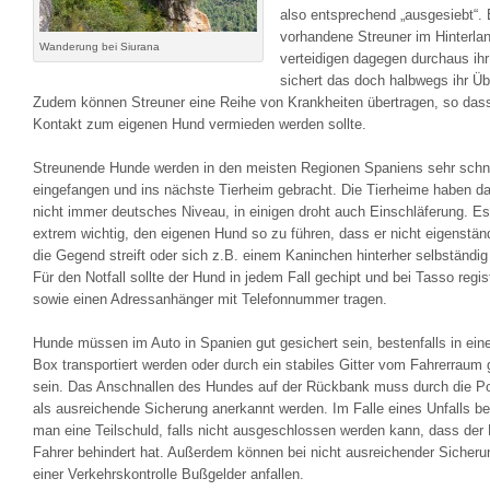
also entsprechend „ausgesiebt“. 
vorhandene Streuner im Hinterla
Wanderung bei Siurana
verteidigen dagegen durchaus ihr
sichert das doch halbwegs ihr Üb
Zudem können Streuner eine Reihe von Krankheiten übertragen, so dass
Kontakt zum eigenen Hund vermieden werden sollte.
Streunende Hunde werden in den meisten Regionen Spaniens sehr schn
eingefangen und ins nächste Tierheim gebracht. Die Tierheime haben da
nicht immer deutsches Niveau, in einigen droht auch Einschläferung. Es
extrem wichtig, den eigenen Hund so zu führen, dass er nicht eigenstän
die Gegend streift oder sich z.B. einem Kaninchen hinterher selbständi
Für den Notfall sollte der Hund in jedem Fall gechipt und bei Tasso regist
sowie einen Adressanhänger mit Telefonnummer tragen.
Hunde müssen im Auto in Spanien gut gesichert sein, bestenfalls in eine
Box transportiert werden oder durch ein stabiles Gitter vom Fahrerraum 
sein. Das Anschnallen des Hundes auf der Rückbank muss durch die Pol
als ausreichende Sicherung anerkannt werden. Im Falle eines Unfalls 
man eine Teilschuld, falls nicht ausgeschlossen werden kann, dass der
Fahrer behindert hat. Außerdem können bei nicht ausreichender Sicheru
einer Verkehrskontrolle Bußgelder anfallen.