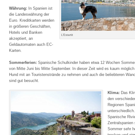
Währung:
In Spanien ist
die Landeswährung der
Euro. Kreditkarten werden
in größeren Geschäften,
Hotels und Banken
L’Estartit
akzeptiert, an
Geldautomaten auch EC-
Karten.
Sommerferien:
Spanische Schulkinder haben etwa 12 Wochen Sommerf
von Mitte Juni bis Mitte September. In dieser Zeit wird es kaum möglich
Hund mit an Touristenstrände zu nehmen und auch die beliebteren Wand
sind gut besucht.
Klima:
Das Klim
den verschiede
Regionen Spani
unterschiedlich
Spanische Rivi
Zentralspanien 
Sommer sehr h
trocken und eig