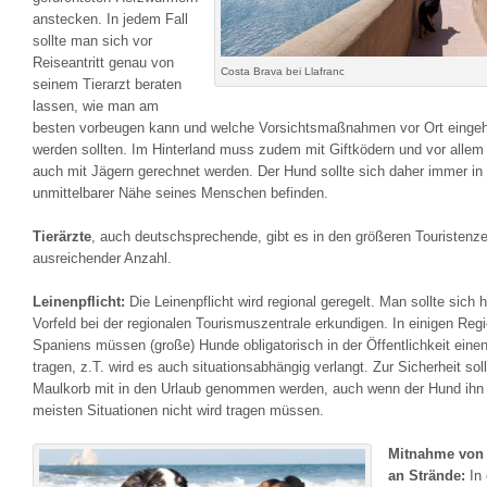
anstecken. In jedem Fall
sollte man sich vor
Reiseantritt genau von
Costa Brava bei Llafranc
seinem Tierarzt beraten
lassen, wie man am
besten vorbeugen kann und welche Vorsichtsmaßnahmen vor Ort eingeh
werden sollten. Im Hinterland muss zudem mit Giftködern und vor alle
auch mit Jägern gerechnet werden. Der Hund sollte sich daher immer in
unmittelbarer Nähe seines Menschen befinden.
Tierärzte
, auch deutschsprechende, gibt es in den größeren Touristenze
ausreichender Anzahl.
Leinenpflicht:
Die Leinenpflicht wird regional geregelt. Man sollte sich 
Vorfeld bei der regionalen Tourismuszentrale erkundigen. In einigen Reg
Spaniens müssen (große) Hunde obligatorisch in der Öffentlichkeit eine
tragen, z.T. wird es auch situationsabhängig verlangt. Zur Sicherheit soll
Maulkorb mit in den Urlaub genommen werden, auch wenn der Hund ihn 
meisten Situationen nicht wird tragen müssen.
Mitnahme von
an Strände:
In 