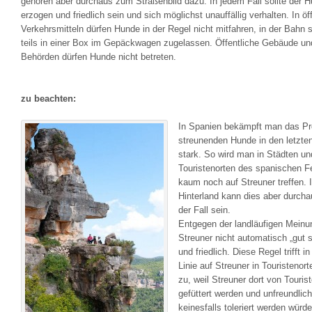
gehören aber durchaus zum Straßenbild dazu. In jedem Fall sollte der H
erzogen und friedlich sein und sich möglichst unauffällig verhalten. In öf
Verkehrsmitteln dürfen Hunde in der Regel nicht mitfahren, in der Bahn s
teils in einer Box im Gepäckwagen zugelassen. Öffentliche Gebäude un
Behörden dürfen Hunde nicht betreten.
zu beachten:
In Spanien bekämpft man das Pr
streunenden Hunde in den letzte
stark. So wird man in Städten un
Touristenorten des spanischen F
kaum noch auf Streuner treffen. 
Hinterland kann dies aber durch
der Fall sein.
Entgegen der landläufigen Meinu
Streuner nicht automatisch „gut so
und friedlich. Diese Regel trifft in
Linie auf Streuner in Touristenort
zu, weil Streuner dort von Touris
gefüttert werden und unfreundlic
keinesfalls toleriert werden würd