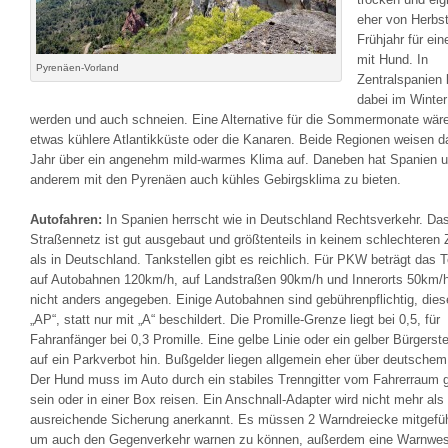
eher von Herbst
Frühjahr für ein
mit Hund. In
Pyrenäen-Vorland
Zentralspanien
dabei im Winter
werden und auch schneien. Eine Alternative für die Sommermonate wäre
etwas kühlere Atlantikküste oder die Kanaren. Beide Regionen weisen 
Jahr über ein angenehm mild-warmes Klima auf. Daneben hat Spanien u
anderem mit den Pyrenäen auch kühles Gebirgsklima zu bieten.
Autofahren:
In Spanien herrscht wie in Deutschland Rechtsverkehr. Da
Straßennetz ist gut ausgebaut und größtenteils in keinem schlechteren 
als in Deutschland. Tankstellen gibt es reichlich. Für PKW beträgt das 
auf Autobahnen 120km/h, auf Landstraßen 90km/h und Innerorts 50km/h
nicht anders angegeben. Einige Autobahnen sind gebührenpflichtig, dies
„AP“, statt nur mit „A“ beschildert. Die Promille-Grenze liegt bei 0,5, für
Fahranfänger bei 0,3 Promille. Eine gelbe Linie oder ein gelber Bürgerst
auf ein Parkverbot hin. Bußgelder liegen allgemein eher über deutschem
Der Hund muss im Auto durch ein stabiles Trenngitter vom Fahrerraum g
sein oder in einer Box reisen. Ein Anschnall-Adapter wird nicht mehr als
ausreichende Sicherung anerkannt. Es müssen 2 Warndreiecke mitgefüh
um auch den Gegenverkehr warnen zu können, außerdem eine Warnwes