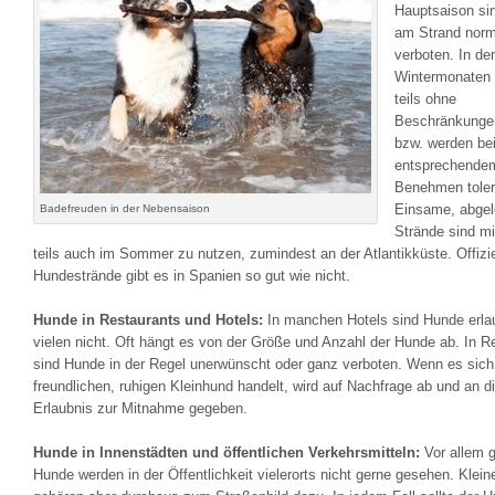
Hauptsaison si
am Strand norm
verboten. In de
Wintermonaten 
teils ohne
Beschränkungen
bzw. werden be
entsprechende
Benehmen toleri
Einsame, abge
Badefreuden in der Nebensaison
Strände sind m
teils auch im Sommer zu nutzen, zumindest an der Atlantikküste. Offizie
Hundestrände gibt es in Spanien so gut wie nicht.
Hunde in Restaurants und Hotels:
In manchen Hotels sind Hunde erlau
vielen nicht. Oft hängt es von der Größe und Anzahl der Hunde ab. In R
sind Hunde in der Regel unerwünscht oder ganz verboten. Wenn es sic
freundlichen, ruhigen Kleinhund handelt, wird auf Nachfrage ab und an d
Erlaubnis zur Mitnahme gegeben.
Hunde in Innenstädten und öffentlichen Verkehrsmitteln:
Vor allem 
Hunde werden in der Öffentlichkeit vielerorts nicht gerne gesehen. Klei