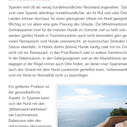
Spanien wird oft als wenig hundefreundliches Reiseland angesehen. Tat
sind viele Spanier allerdings hundefreundlicher, als ihr Ruf und viele Ort
Landes können durchaus für einen gelungenen Urlaub mit Hund geeignet
Wichtig ist vor allem eine gute Planung des Urlaubs. Die Mittelmeerküs
Zentralspanien sind für die meisten Hunde im Sommer viel zu heiß und 
werden (große) Hunde in Touristenzentren auch nicht besonders gern ge
vielen Restaurants sind Hunde unerwünscht, an touristischen Stränden i
Saison ebenfalls. In Hotels dürfen (kleine) Hunde häufig zwar mit ins Zi
nicht mit ins Restaurant, in den Pool-Bereich oder in andere Gemeinsch
In der Nebensaison, in den Gebirgsregionen und an der Atlantikküste wi
dagegen in der Regel immer auch Orte finden, an denen man Spazierwe
auch den Strand mit dem Hund zusammen genießen kann. Sehenswürdi
sind mit Hund im Normalfall nicht zu besichtigen.
Ein größeres Problem ist
der gesundheitliche
Aspekt: In Spanien kann
sich der Hund mit den
„Mittelmeerkrankheiten“
wie Leishmaniose,
Babesiose oder den
gefürchteten Herzwürmern