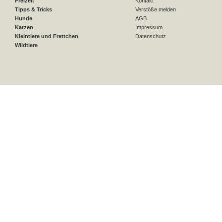
Freizeit
Kontakt
Tipps & Tricks
Verstöße melden
Hunde
AGB
Katzen
Impressum
Kleintiere und Frettchen
Datenschutz
Wildtiere