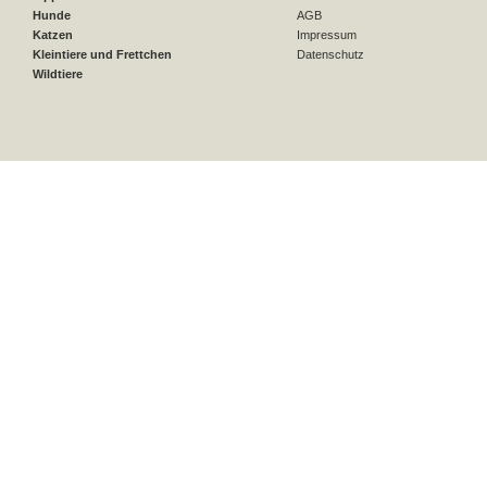
Hunde
AGB
Katzen
Impressum
Kleintiere und Frettchen
Datenschutz
Wildtiere