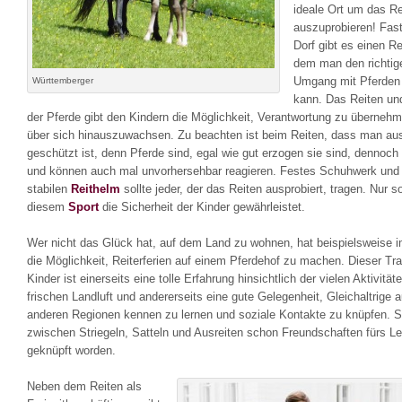
ideale Ort um das Re
auszuprobieren! Fast
Dorf gibt es einen Rei
dem man den richtig
Umgang mit Pferden 
Württemberger
kann. Das Reiten un
der Pferde gibt den Kindern die Möglichkeit, Verantwortung zu überneh
über sich hinauszuwachsen. Zu beachten ist beim Reiten, dass man au
geschützt ist, denn Pferde sind, egal wie gut erzogen sie sind, dennoch 
und können auch mal unvorhersehbar reagieren. Festes Schuhwerk und
stabilen
Reithelm
sollte jeder, der das Reiten ausprobiert, tragen. Nur so
diesem
Sport
die Sicherheit der Kinder gewährleistet.
Wer nicht das Glück hat, auf dem Land zu wohnen, hat beispielsweise
die Möglichkeit, Reiterferien auf einem Pferdehof zu machen. Dieser Tr
Kinder ist einerseits eine tolle Erfahrung hinsichtlich der vielen Aktivität
frischen Landluft und andererseits eine gute Gelegenheit, Gleichaltrige 
anderen Regionen kennen zu lernen und soziale Kontakte zu knüpfen. S
zwischen Striegeln, Satteln und Ausreiten schon Freundschaften fürs L
geknüpft worden.
Neben dem Reiten als