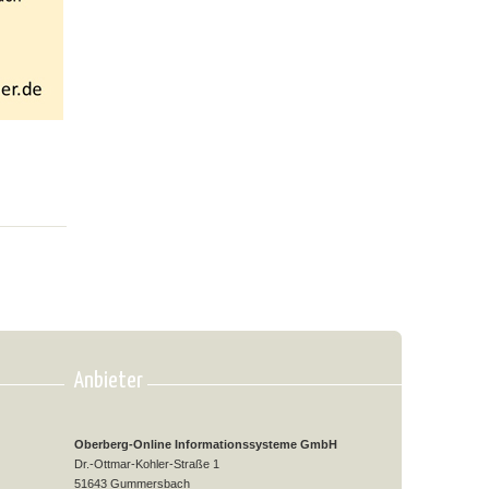
Anbieter
Oberberg-Online Informationssysteme GmbH
Dr.-Ottmar-Kohler-Straße 1
51643 Gummersbach