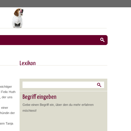
Lexikon
wichtiger
 Felix Huth
Begriff eingeben
, der uns
Gebe einen Begriff ein, über den du mehr erfahren
 einer
möchtest!
rhündin der
ann Tanja