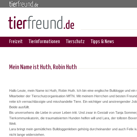
Freizeit
Tierinformationen
Tierschutz
Tipps & News
Mein Name ist Huth, Robin Huth
Hallo Leute, mein Name ist Huth, Robin Huth. Ich bin eine englische Bulldogge und ein 
Mitarbeiter der Tierschutzorganisation MfTN. Mit meinem Herrchen und besten Freund
rette ich vernachlässigte und misshandelte Tiere. Ein wichtiger und anstrengender Job
Beide ausfüllt.
Bis unversehens die Liebe in unser Leben tritt. Und zwar in Gestalt von Tanja Sommer,
Tierkommunikatorin, die traumatisierten Hunden helfen will und Lara, der tollsten Boxe
Welt.
Lara bringt mein gemütliches Bulldoggenleben gehörig durcheinander und auch Felix k
nicht lange widerstehen.