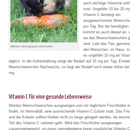
auch wichtige Vitamine ent
sind. Ungefähr 10 bis 20 m
Vitamin C benötigt ein
ausgewachsenes Meerschw
pro Tag. Bei der benötigte
kommt es auch darauf an, 
wo das Meerschweinchen g
wird. Lebt das Tier, gemei
Möhren sind gesund und lecker
den Menschen, im Haus, so
es ungefähr 10 mg an Vita
täglich. In der Außenhaltung steigt der Bedarf auf 15 mg pro Tag. Erwart
Meerschweinchen Nachwuchs, so liegt der Bedarf noch etwas höher bei
mg.
Vitamin C für eine gesunde Lebensweise
Werden Meerschweinchen ausgewogen und mit täglichem Frischfutter er
findet, im Normalfall, eine ausreichende Vitamin C-Zufuhr statt. Das Fris
und die Kräuter sollten hierbei nicht zu lange gelagert werden, da anson
Teil des Vitamin C verloren geht. Wird das Frischfutter ausgewogen
zusammengesetzt, so muss normalerweise keine zusätzliche Vitamin 