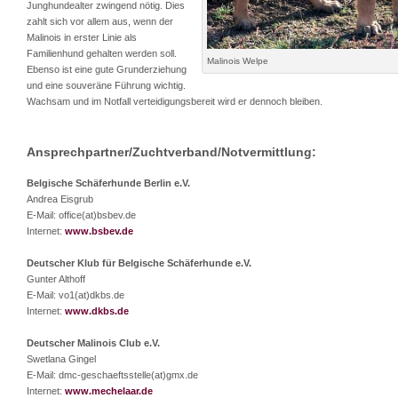
Junghundealter zwingend nötig. Dies
zahlt sich vor allem aus, wenn der
Malinois in erster Linie als
Familienhund gehalten werden soll.
Malinois Welpe
Ebenso ist eine gute Grunderziehung
und eine souveräne Führung wichtig.
Wachsam und im Notfall verteidigungsbereit wird er dennoch bleiben.
Ansprechpartner/Zuchtverband/Notvermittlung:
Belgische Schäferhunde Berlin e.V.
Andrea Eisgrub
E-Mail: office(at)bsbev.de
Internet:
www.bsbev.de
Deutscher Klub für Belgische Schäferhunde e.V.
Gunter Althoff
E-Mail: vo1(at)dkbs.de
Internet:
www.dkbs.de
Deutscher Malinois Club e.V.
Swetlana Gingel
E-Mail: dmc-geschaeftsstelle(at)gmx.de
Internet:
www.mechelaar.de