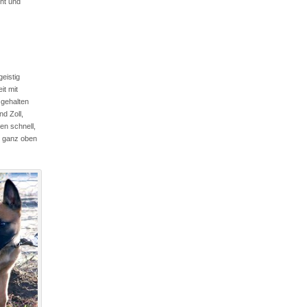
ht und
geistig
it mit
 gehalten
d Zoll,
en schnell,
e ganz oben