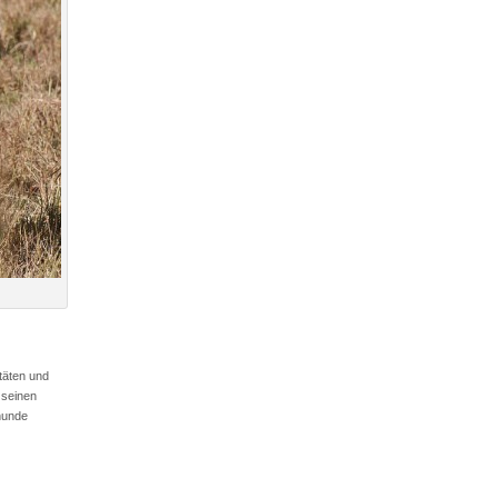
täten und
 seinen
thunde