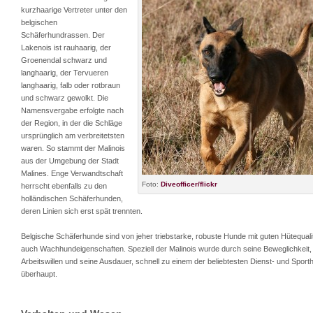
kurzhaarige Vertreter unter den
belgischen
Schäferhundrassen. Der
Lakenois ist rauhaarig, der
Groenendal schwarz und
langhaarig, der Tervueren
langhaarig, falb oder rotbraun
und schwarz gewolkt. Die
Namensvergabe erfolgte nach
der Region, in der die Schläge
ursprünglich am verbreitetsten
waren. So stammt der Malinois
aus der Umgebung der Stadt
Malines. Enge Verwandtschaft
Foto:
Diveofficer/flickr
herrscht ebenfalls zu den
holländischen Schäferhunden,
deren Linien sich erst spät trennten.
Belgische Schäferhunde sind von jeher triebstarke, robuste Hunde mit guten Hütequali
auch Wachhundeigenschaften. Speziell der Malinois wurde durch seine Beweglichkeit,
Arbeitswillen und seine Ausdauer, schnell zu einem der beliebtesten Dienst- und Spor
überhaupt.