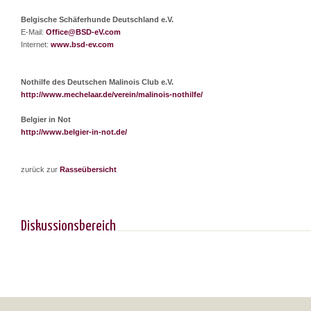
Belgische Schäferhunde Deutschland e.V.
E-Mail:
Office@BSD-eV.com
Internet:
www.bsd-ev.com
Nothilfe des Deutschen Malinois Club e.V.
http://www.mechelaar.de/verein/malinois-nothilfe/
Belgier in Not
http://www.belgier-in-not.de/
zurück zur
Rasseübersicht
Diskussionsbereich