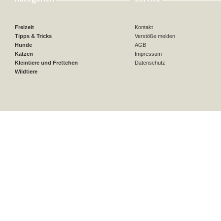
Freizeit
Kontakt
Tipps & Tricks
Verstöße melden
Hunde
AGB
Katzen
Impressum
Kleintiere und Frettchen
Datenschutz
Wildtiere