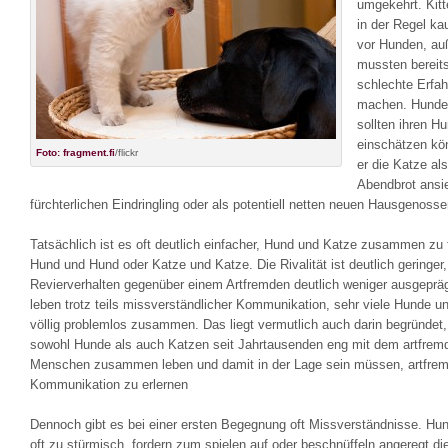
umgekehrt. Kit
in der Regel k
vor Hunden, au
mussten bereit
schlechte Erfa
machen. Hundeh
sollten ihren H
einschätzen kö
Foto: fragment.fi
/flickr
er die Katze als
Abendbrot ansie
fürchterlichen Eindringling oder als potentiell netten neuen Hausgenosse
Tatsächlich ist es oft deutlich einfacher, Hund und Katze zusammen zu 
Hund und Hund oder Katze und Katze. Die Rivalität ist deutlich geringer
Revierverhalten gegenüber einem Artfremden deutlich weniger ausgeprä
leben trotz teils missverständlicher Kommunikation, sehr viele Hunde u
völlig problemlos zusammen. Das liegt vermutlich auch darin begründet
sowohl Hunde als auch Katzen seit Jahrtausenden eng mit dem artfrem
Menschen zusammen leben und damit in der Lage sein müssen, artfre
Kommunikation zu erlernen
Dennoch gibt es bei einer ersten Begegnung oft Missverständnisse. Hu
oft zu stürmisch, fordern zum spielen auf oder beschnüffeln angeregt di