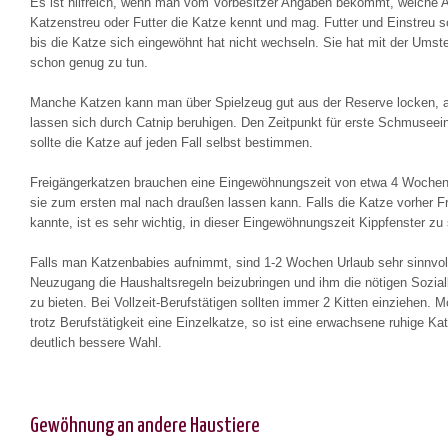
Es ist hilfreich, wenn man vom Vorbesitzer Angaben bekommt, welche A
Katzenstreu oder Futter die Katze kennt und mag. Futter und Einstreu s
bis die Katze sich eingewöhnt hat nicht wechseln. Sie hat mit der Umste
schon genug zu tun.
Manche Katzen kann man über Spielzeug gut aus der Reserve locken, 
lassen sich durch Catnip beruhigen. Den Zeitpunkt für erste Schmuseei
sollte die Katze auf jeden Fall selbst bestimmen.
Freigängerkatzen brauchen eine Eingewöhnungszeit von etwa 4 Wochen
sie zum ersten mal nach draußen lassen kann. Falls die Katze vorher F
kannte, ist es sehr wichtig, in dieser Eingewöhnungszeit Kippfenster zu 
Falls man Katzenbabies aufnimmt, sind 1-2 Wochen Urlaub sehr sinnvo
Neuzugang die Haushaltsregeln beizubringen und ihm die nötigen Sozia
zu bieten. Bei Vollzeit-Berufstätigen sollten immer 2 Kitten einziehen.
trotz Berufstätigkeit eine Einzelkatze, so ist eine erwachsene ruhige Ka
deutlich bessere Wahl.
Gewöhnung an andere Haustiere