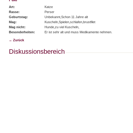
Art:
Katze
Rasse:
Perser
Geburtstag:
Unbekannt,Schon 11 Jahre alt
Mag:
Kuscheln,Spielen,schlafen,brustfilet
Mag nicht:
Hunde,zu viel Kuscheln,
Besonderheiten:
Er ist sehr alt und muss Medikamente nehmen.
← Zurück
Diskussionsbereich