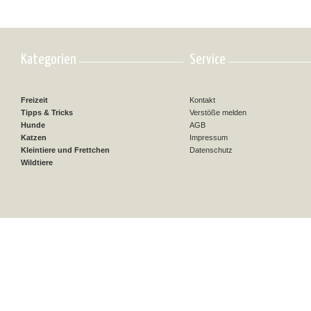
Kategorien
Service
Freizeit
Kontakt
Tipps & Tricks
Verstöße melden
Hunde
AGB
Katzen
Impressum
Kleintiere und Frettchen
Datenschutz
Wildtiere