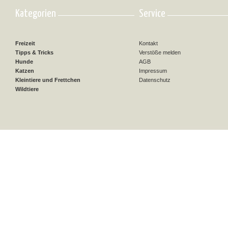
Kategorien
Service
Freizeit
Kontakt
Tipps & Tricks
Verstöße melden
Hunde
AGB
Katzen
Impressum
Kleintiere und Frettchen
Datenschutz
Wildtiere