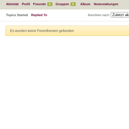
Aktivität
Profil
Freunde
Gruppen
Album
Veranstaltungen
0
0
Topics Started
Replied To
Anordnen nach:
Es wurden keine Forenthemen gefunden.