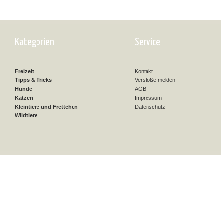
Kategorien
Service
Freizeit
Kontakt
Tipps & Tricks
Verstöße melden
Hunde
AGB
Katzen
Impressum
Kleintiere und Frettchen
Datenschutz
Wildtiere