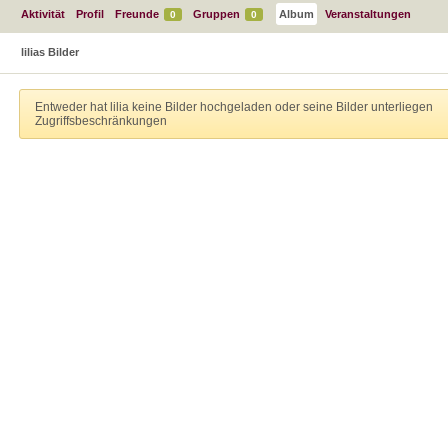
Aktivität
Profil
Freunde
Gruppen
Album
Veranstaltungen
0
0
lilias Bilder
Entweder hat lilia keine Bilder hochgeladen oder seine Bilder unterliegen
Zugriffsbeschränkungen