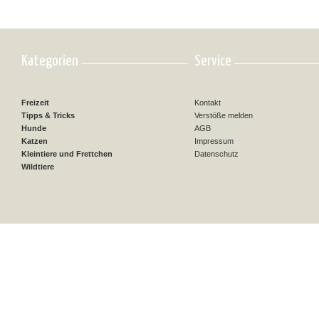
Kategorien
Service
Freizeit
Kontakt
Tipps & Tricks
Verstöße melden
Hunde
AGB
Katzen
Impressum
Kleintiere und Frettchen
Datenschutz
Wildtiere