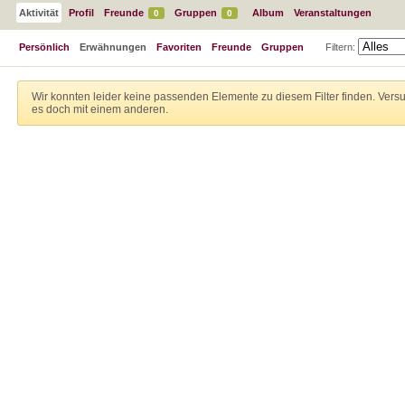
Aktivität
Profil
Freunde
Gruppen
Album
Veranstaltungen
0
0
Persönlich
Erwähnungen
Favoriten
Freunde
Gruppen
Filtern:
Wir konnten leider keine passenden Elemente zu diesem Filter finden. Vers
es doch mit einem anderen.