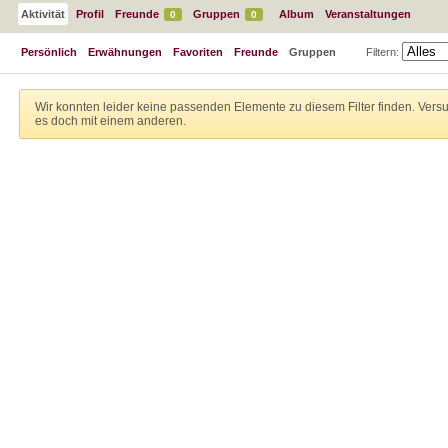
Aktivität
Profil
Freunde
Gruppen
Album
Veranstaltungen
0
0
Persönlich
Erwähnungen
Favoriten
Freunde
Gruppen
Filtern:
Wir konnten leider keine passenden Elemente zu diesem Filter finden. Vers
es doch mit einem anderen.