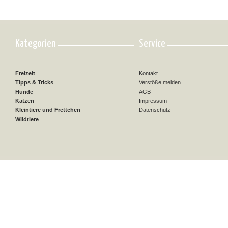
Kategorien
Service
Freizeit
Kontakt
Tipps & Tricks
Verstöße melden
Hunde
AGB
Katzen
Impressum
Kleintiere und Frettchen
Datenschutz
Wildtiere