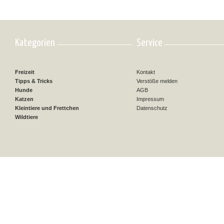
Kategorien
Service
Freizeit
Kontakt
Tipps & Tricks
Verstöße melden
Hunde
AGB
Katzen
Impressum
Kleintiere und Frettchen
Datenschutz
Wildtiere