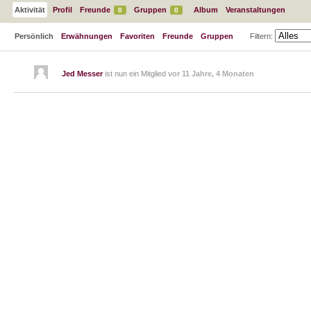
Aktivität
Profil
Freunde
Gruppen
Album
Veranstaltungen
0
0
Persönlich
Erwähnungen
Favoriten
Freunde
Gruppen
Filtern:
Jed Messer
ist nun ein Mitglied
vor 11 Jahre, 4 Monaten