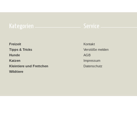
Kategorien
Service
Freizeit
Kontakt
Tipps & Tricks
Verstöße melden
Hunde
AGB
Katzen
Impressum
Kleintiere und Frettchen
Datenschutz
Wildtiere