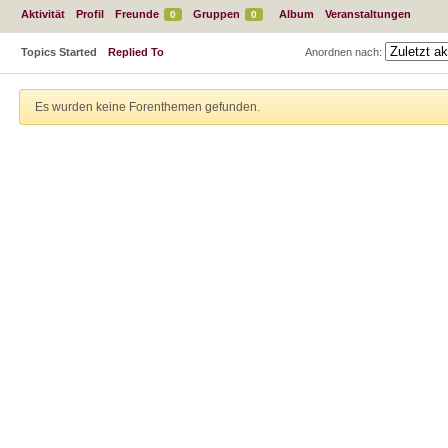
Aktivität
Profil
Freunde
Gruppen
Album
Veranstaltungen
0
0
Topics Started
Replied To
Anordnen nach:
Es wurden keine Forenthemen gefunden.