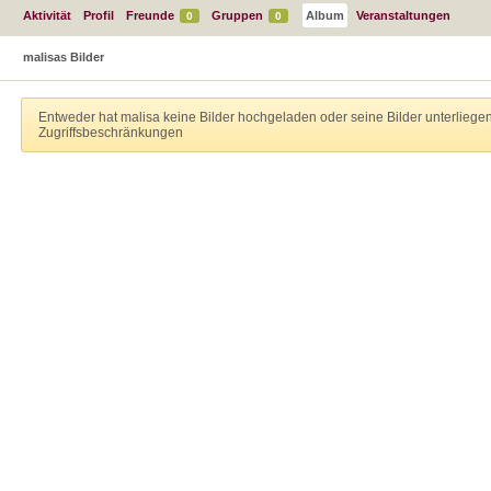
Aktivität
Profil
Freunde
Gruppen
Album
Veranstaltungen
0
0
malisas Bilder
Entweder hat malisa keine Bilder hochgeladen oder seine Bilder unterliege
Zugriffsbeschränkungen