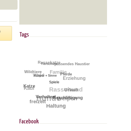
n
Tags
Rassekatze
passendes Haustier
Tierschutz
Familie
Wildtiere
Wald
Pferde
Körper + Sinne
Erziehung
Spiele
Katze
Kauf
Rassehund
Urlaub
hunde
Verhalten
welpen
Beschäftigung
freizeit
Haltung
Facebook