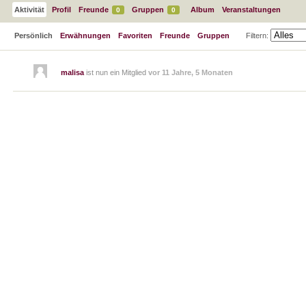
Aktivität
Profil
Freunde
Gruppen
Album
Veranstaltungen
0
0
Persönlich
Erwähnungen
Favoriten
Freunde
Gruppen
Filtern:
malisa
ist nun ein Mitglied
vor 11 Jahre, 5 Monaten