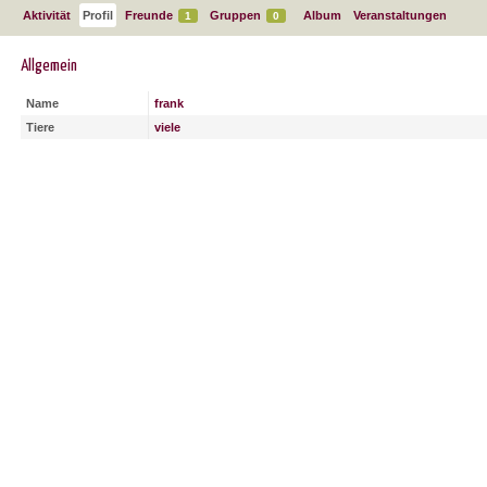
Aktivität
Profil
Freunde
Gruppen
Album
Veranstaltungen
1
0
Allgemein
Name
frank
Tiere
viele