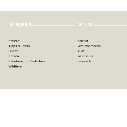
Kategorien
Service
Freizeit
Kontakt
Tipps & Tricks
Verstöße melden
Hunde
AGB
Katzen
Impressum
Kleintiere und Frettchen
Datenschutz
Wildtiere