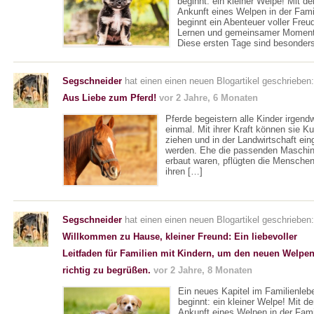
beginnt: ein kleiner Welpe! Mit de
Ankunft eines Welpen in der Fami
beginnt ein Abenteuer voller Freu
Lernen und gemeinsamer Moment
Diese ersten Tage sind besonder
Segschneider
hat einen einen neuen Blogartikel geschrieben:
Aus Liebe zum Pferd!
vor 2 Jahre, 6 Monaten
Pferde begeistern alle Kinder irgen
einmal. Mit ihrer Kraft können sie K
ziehen und in der Landwirtschaft ein
werden. Ehe die passenden Maschi
erbaut waren, pflügten die Menschen
ihren […]
Segschneider
hat einen einen neuen Blogartikel geschrieben:
Willkommen zu Hause, kleiner Freund: Ein liebevoller
Leitfaden für Familien mit Kindern, um den neuen Welpe
richtig zu begrüßen.
vor 2 Jahre, 8 Monaten
Ein neues Kapitel im Familienleb
beginnt: ein kleiner Welpe! Mit de
Ankunft eines Welpen in der Fami