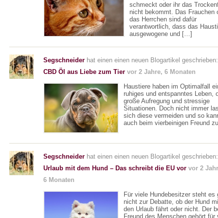
schmeckt oder ihr das Trockenf
nicht bekommt. Das Frauchen 
das Herrchen sind dafür
verantwortlich, dass das Hausti
ausgewogene und […]
Segschneider
hat einen einen neuen Blogartikel geschrieben:
CBD Öl aus Liebe zum Tier
vor 2 Jahre, 6 Monaten
Haustiere haben im Optimalfall ei
ruhiges und entspanntes Leben, 
große Aufregung und stressige
Situationen. Doch nicht immer la
sich diese vermeiden und so kan
auch beim vierbeinigen Freund z
Segschneider
hat einen einen neuen Blogartikel geschrieben:
Urlaub mit dem Hund – Das schreibt die EU vor
vor 2 Jahr
6 Monaten
Für viele Hundebesitzer steht es 
nicht zur Debatte, ob der Hund mi
den Urlaub fährt oder nicht. Der b
Freund des Menschen gehört für 