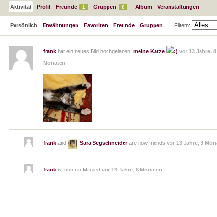
Aktivität
Profil
Freunde
Gruppen
Album
Veranstaltungen
1
0
Persönlich
Erwähnungen
Favoriten
Freunde
Gruppen
Filtern:
frank
hat ein neues Bild hochgeladen:
meine Katze
vor 13 Jahre, 8
Monaten
frank
and
Sara Segschneider
are now friends
vor 13 Jahre, 8 Mon
frank
ist nun ein Mitglied
vor 13 Jahre, 8 Monaten