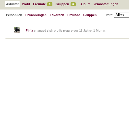
Aktivität
Profil
Freunde
Gruppen
Album
Veranstaltungen
0
0
Persönlich
Erwähnungen
Favoriten
Freunde
Gruppen
Filtern:
Finja
changed their profile picture
vor 11 Jahre, 1 Monat